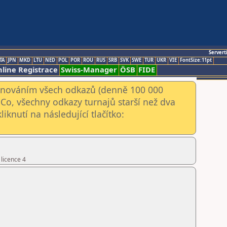
Servert
TA
JPN
MKD
LTU
NED
POL
POR
ROU
RUS
SRB
SVK
SWE
TUR
UKR
VIE
FontSize:11pt
line Registrace
Swiss-Manager
ÖSB
FIDE
kenováním všech odkazů (denně 100 000
Co, všechny odkazy turnajů starší než dva
iknutí na následující tlačítko:
 licence 4