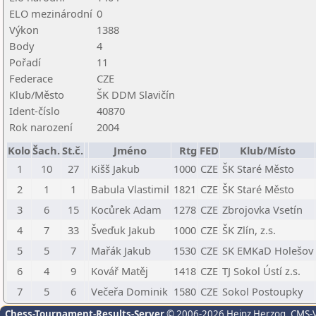
ELO mezinárodní
0
Výkon
1388
Body
4
Pořadí
11
Federace
CZE
Klub/Město
ŠK DDM Slavičín
Ident-číslo
40870
Rok narození
2004
Kolo
Šach.
St.č.
Jméno
Rtg
FED
Klub/Místo
1
10
27
Kišš Jakub
1000
CZE
ŠK Staré Město
2
1
1
Babula Vlastimil
1821
CZE
ŠK Staré Město
3
6
15
Kocůrek Adam
1278
CZE
Zbrojovka Vsetín
4
7
33
Šveďuk Jakub
1000
CZE
ŠK Zlín, z.s.
5
5
7
Mařák Jakub
1530
CZE
SK EMKaD Holešov
6
4
9
Kovář Matěj
1418
CZE
TJ Sokol Ústí z.s.
7
5
6
Večeřa Dominik
1580
CZE
Sokol Postoupky
Chess-Tournament-Results-Server
© 2006-2026 Heinz Herzog
, CMS-