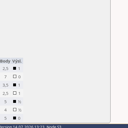
Body
Výsl.
2,5
1
7
0
3,5
1
2,5
1
5
½
4
½
5
0
Version 14.07.2026 13:23, Node S3