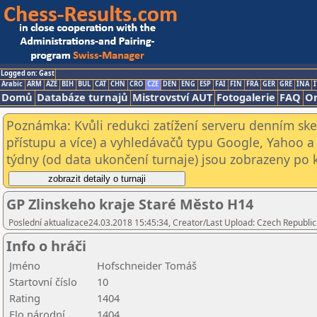
Logged on: Gast
Arabic
ARM
AZE
BIH
BUL
CAT
CHN
CRO
CZE
DEN
ENG
ESP
FAI
FIN
FRA
GER
GRE
INA
I
Domů
Databáze turnajů
Mistrovství AUT
Fotogalerie
FAQ
On
Poznámka: Kvůli redukci zatížení serveru denním s
přístupu a více) a vyhledávačů typu Google, Yahoo a 
týdny (od data ukončení turnaje) jsou zobrazeny po kl
GP Zlinskeho kraje Staré Město H14
Poslední aktualizace24.03.2018 15:45:34, Creator/Last Upload: Czech Republic
Info o hráči
Jméno
Hofschneider Tomáš
Startovní číslo
10
Rating
1404
Elo národní
1404