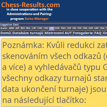
Logged on: Gast
Arabic
ARM
AZE
BIH
BUL
CAT
CHN
CRO
CZE
DEN
ENG
ESP
FAI
FIN
FRA
GER
GRE
INA
I
Domů
Databáze turnajů
Mistrovství AUT
Fotogalerie
FAQ
On
Poznámka: Kvůli redukci za
skenováním všech odkazů (
a více) a vyhledávačů typu 
všechny odkazy turnajů star
data ukončení turnaje) jsou
na následující tlačítko: