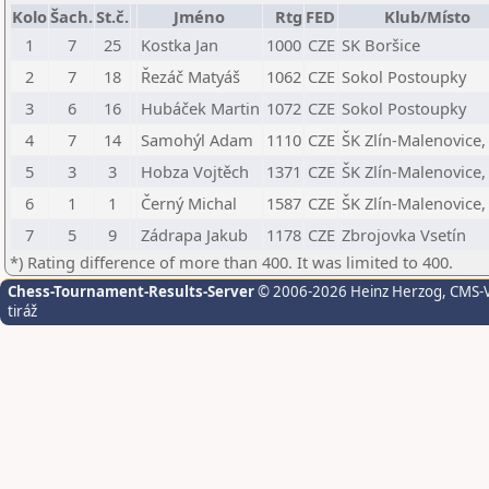
Kolo
Šach.
St.č.
Jméno
Rtg
FED
Klub/Místo
1
7
25
Kostka Jan
1000
CZE
SK Boršice
2
7
18
Řezáč Matyáš
1062
CZE
Sokol Postoupky
3
6
16
Hubáček Martin
1072
CZE
Sokol Postoupky
4
7
14
Samohýl Adam
1110
CZE
ŠK Zlín-Malenovice, 
5
3
3
Hobza Vojtěch
1371
CZE
ŠK Zlín-Malenovice, 
6
1
1
Černý Michal
1587
CZE
ŠK Zlín-Malenovice, 
7
5
9
Zádrapa Jakub
1178
CZE
Zbrojovka Vsetín
*) Rating difference of more than 400. It was limited to 400.
Chess-Tournament-Results-Server
© 2006-2026 Heinz Herzog
, CMS-
tiráž