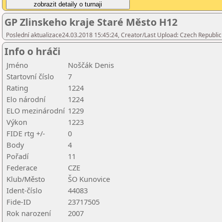
GP Zlinskeho kraje Staré Město H12
Poslední aktualizace24.03.2018 15:45:24, Creator/Last Upload: Czech Republic
Info o hráči
Jméno
Noščák Denis
Startovní číslo
7
Rating
1224
Elo národní
1224
ELO mezinárodní
1229
Výkon
1223
FIDE rtg +/-
0
Body
4
Pořadí
11
Federace
CZE
Klub/Město
ŠO Kunovice
Ident-číslo
44083
Fide-ID
23717505
Rok narození
2007