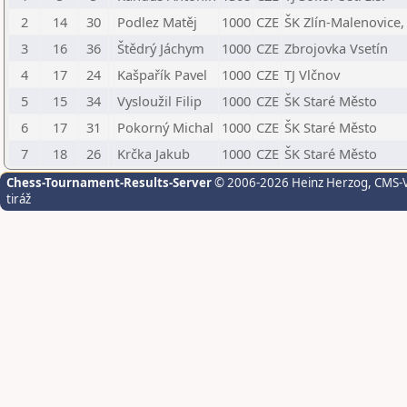
2
14
30
Podlez Matěj
1000
CZE
ŠK Zlín-Malenovice, 
3
16
36
Štědrý Jáchym
1000
CZE
Zbrojovka Vsetín
4
17
24
Kašpařík Pavel
1000
CZE
TJ Vlčnov
5
15
34
Vysloužil Filip
1000
CZE
ŠK Staré Město
6
17
31
Pokorný Michal
1000
CZE
ŠK Staré Město
7
18
26
Krčka Jakub
1000
CZE
ŠK Staré Město
Chess-Tournament-Results-Server
© 2006-2026 Heinz Herzog
, CMS-
tiráž