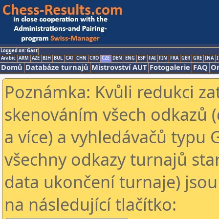
Logged on: Gast
Arabic
ARM
AZE
BIH
BUL
CAT
CHN
CRO
CZE
DEN
ENG
ESP
FAI
FIN
FRA
GER
GRE
INA
I
Domů
Databáze turnajů
Mistrovství AUT
Fotogalerie
FAQ
On
Poznámka: Kvůli redukci za
skenováním všech odkazů (
a více) a vyhledávačů typu 
všechny odkazy turnajů star
data ukončení turnaje) jsou
na následující tlačítko: