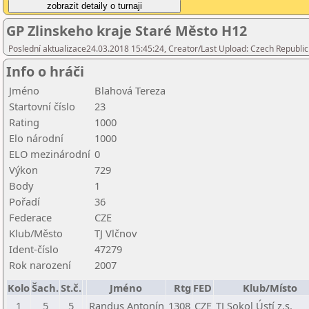
GP Zlinskeho kraje Staré Město H12
Poslední aktualizace24.03.2018 15:45:24, Creator/Last Upload: Czech Republic
Info o hráči
Jméno
Blahová Tereza
Startovní číslo
23
Rating
1000
Elo národní
1000
ELO mezinárodní
0
Výkon
729
Body
1
Pořadí
36
Federace
CZE
Klub/Město
TJ Vlčnov
Ident-číslo
47279
Rok narození
2007
Kolo
Šach.
St.č.
Jméno
Rtg
FED
Klub/Místo
1
5
5
Randus Antonín
1308
CZE
TJ Sokol Ústí z.s.