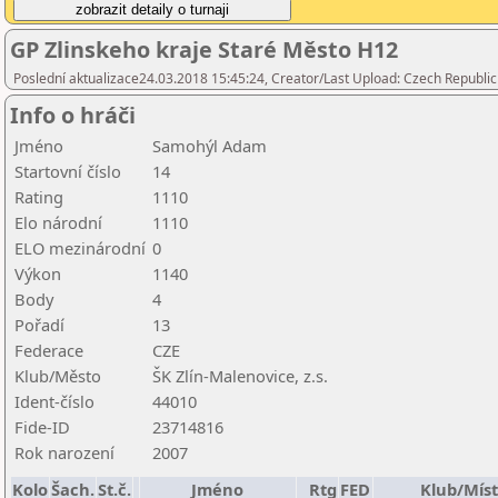
GP Zlinskeho kraje Staré Město H12
Poslední aktualizace24.03.2018 15:45:24, Creator/Last Upload: Czech Republic
Info o hráči
Jméno
Samohýl Adam
Startovní číslo
14
Rating
1110
Elo národní
1110
ELO mezinárodní
0
Výkon
1140
Body
4
Pořadí
13
Federace
CZE
Klub/Město
ŠK Zlín-Malenovice, z.s.
Ident-číslo
44010
Fide-ID
23714816
Rok narození
2007
Kolo
Šach.
St.č.
Jméno
Rtg
FED
Klub/Mís