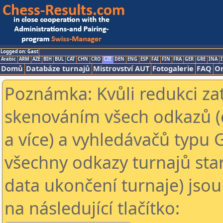
Logged on: Gast
Arabic
ARM
AZE
BIH
BUL
CAT
CHN
CRO
CZE
DEN
ENG
ESP
FAI
FIN
FRA
GER
GRE
INA
I
Domů
Databáze turnajů
Mistrovství AUT
Fotogalerie
FAQ
On
Poznámka: Kvůli redukci za
skenováním všech odkazů (
a více) a vyhledávačů typu 
všechny odkazy turnajů star
data ukončení turnaje) jsou
na následující tlačítko: