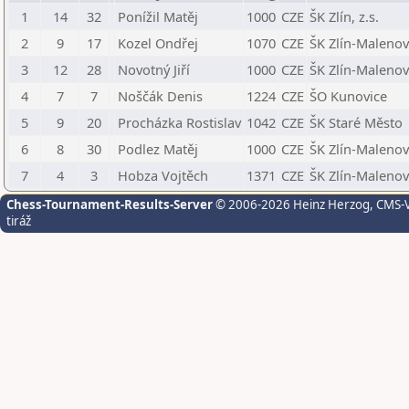
1
14
32
Ponížil Matěj
1000
CZE
ŠK Zlín, z.s.
2
9
17
Kozel Ondřej
1070
CZE
ŠK Zlín-Malenovi
3
12
28
Novotný Jiří
1000
CZE
ŠK Zlín-Malenovi
4
7
7
Noščák Denis
1224
CZE
ŠO Kunovice
5
9
20
Procházka Rostislav
1042
CZE
ŠK Staré Město
6
8
30
Podlez Matěj
1000
CZE
ŠK Zlín-Malenovi
7
4
3
Hobza Vojtěch
1371
CZE
ŠK Zlín-Malenovi
Chess-Tournament-Results-Server
© 2006-2026 Heinz Herzog
, CMS-
tiráž