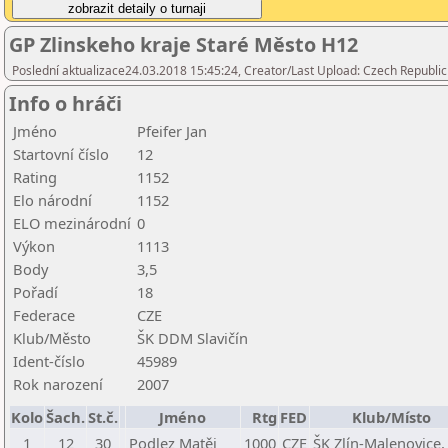
GP Zlinskeho kraje Staré Město H12
Poslední aktualizace24.03.2018 15:45:24, Creator/Last Upload: Czech Republic
Info o hráči
Jméno
Pfeifer Jan
Startovní číslo
12
Rating
1152
Elo národní
1152
ELO mezinárodní
0
Výkon
1113
Body
3,5
Pořadí
18
Federace
CZE
Klub/Město
ŠK DDM Slavičín
Ident-číslo
45989
Rok narození
2007
Kolo
Šach.
St.č.
Jméno
Rtg
FED
Klub/Místo
1
12
30
Podlez Matěj
1000
CZE
ŠK Zlín-Malenovice, 