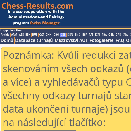
Logged on: Gast
Arabic
ARM
AZE
BIH
BUL
CAT
CHN
CRO
CZE
DEN
ENG
ESP
FAI
FIN
FRA
GER
GRE
INA
I
Domů
Databáze turnajů
Mistrovství AUT
Fotogalerie
FAQ
On
Poznámka: Kvůli redukci za
skenováním všech odkazů (
a více) a vyhledávačů typu 
všechny odkazy turnajů star
data ukončení turnaje) jsou
na následující tlačítko: