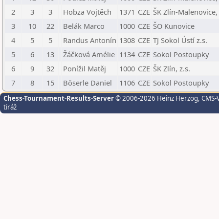
2
3
3
Hobza Vojtěch
1371
CZE
ŠK Zlín-Malenovice, 
3
10
22
Belák Marco
1000
CZE
ŠO Kunovice
4
5
5
Randus Antonín
1308
CZE
TJ Sokol Ústí z.s.
5
6
13
Žáčková Amélie
1134
CZE
Sokol Postoupky
6
9
32
Ponížil Matěj
1000
CZE
ŠK Zlín, z.s.
7
8
15
Böserle Daniel
1106
CZE
Sokol Postoupky
Chess-Tournament-Results-Server
© 2006-2026 Heinz Herzog
, CMS-
tiráž