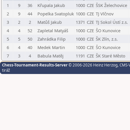
1
9
36
Křupala Jakub
1000
CZE
ŠSK Želechovice
2
9
44
Popelka Svatopluk
1000
CZE
TJ Vlčnov
3
2
2
Matůš Jakub
1371
CZE
TJ Sokol Ústí z.s.
4
4
52
Zapletal Matyáš
1000
CZE
ŠO Kunovice
5
5
50
Zahrádka Filip
1000
CZE
ŠK Zlín, z.s.
6
4
40
Medek Martin
1000
CZE
ŠO Kunovice
7
3
4
Babula Matěj
1191
CZE
ŠK Staré Město
Chess-Tournament-Results-Server
© 2006-2026 Heinz Herzog
, CMS-
tiráž