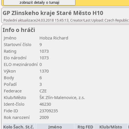
GP Zlinskeho kraje Staré Město H10
Poslední aktualizace24.03.2018 15:45:13, Creator/Last Upload: Czech Republic
Info o hráči
Jméno
Hobza Richard
Startovní číslo
9
Rating
1073
Elo národní
1073
ELO mezinárodní
0
Výkon
1370
Body
6
Pořadí
3
Federace
CZE
Klub/Město
ŠK Zlín-Malenovice, z.s.
Ident-číslo
46230
Fide-ID
23709235
Rok narození
2009
Kolo
Šach.
St.č.
Jméno
Rtg
FED
Klub/Místo