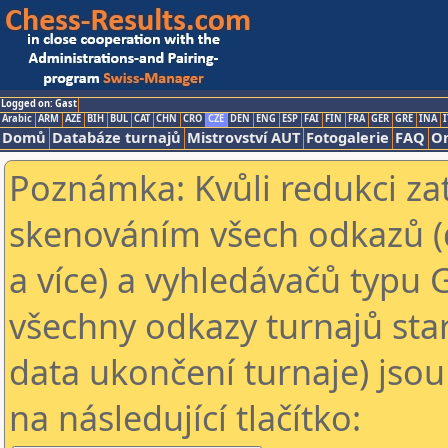
Logged on: Gast
Arabic
ARM
AZE
BIH
BUL
CAT
CHN
CRO
CZE
DEN
ENG
ESP
FAI
FIN
FRA
GER
GRE
INA
I
Domů
Databáze turnajů
Mistrovství AUT
Fotogalerie
FAQ
On
Poznámka: Kvůli redukci za
skenováním všech odkazů (
a více) a vyhledávačů typu 
všechny odkazy turnajů star
data ukončení turnaje) jsou
na následující tlačítko: