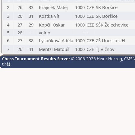
2
26
33
Krajíček Matěj
1000
CZE
SK Boršice
3
26
31
Kostka Vít
1000
CZE
SK Boršice
4
27
29
Kopčil Oskar
1000
CZE
SŠK Želechovice
5
28
-
volno
-
-
6
27
38
Lysoňková Adéla
1000
CZE
ZŠ Unesco UH
7
26
41
Mentzl Matouš
1000
CZE
TJ Vlčnov
Chess-Tournament-Results-Server
© 2006-2026 Heinz Herzog
, CMS-
tiráž