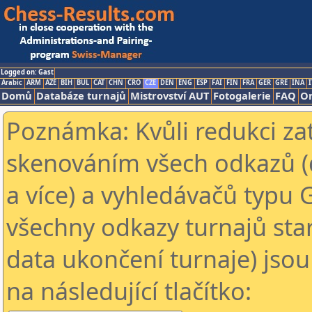
Logged on: Gast
Arabic
ARM
AZE
BIH
BUL
CAT
CHN
CRO
CZE
DEN
ENG
ESP
FAI
FIN
FRA
GER
GRE
INA
I
Domů
Databáze turnajů
Mistrovství AUT
Fotogalerie
FAQ
On
Poznámka: Kvůli redukci za
skenováním všech odkazů (
a více) a vyhledávačů typu 
všechny odkazy turnajů star
data ukončení turnaje) jsou
na následující tlačítko: