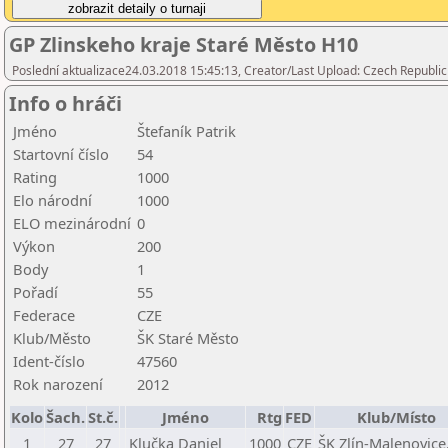
GP Zlinskeho kraje Staré Město H10
Poslední aktualizace24.03.2018 15:45:13, Creator/Last Upload: Czech Republic
Info o hráči
Jméno
Štefaník Patrik
Startovní číslo
54
Rating
1000
Elo národní
1000
ELO mezinárodní
0
Výkon
200
Body
1
Pořadí
55
Federace
CZE
Klub/Město
ŠK Staré Město
Ident-číslo
47560
Rok narození
2012
Kolo
Šach.
St.č.
Jméno
Rtg
FED
Klub/Místo
1
27
27
Klučka Daniel
1000
CZE
ŠK Zlín-Malenovice,