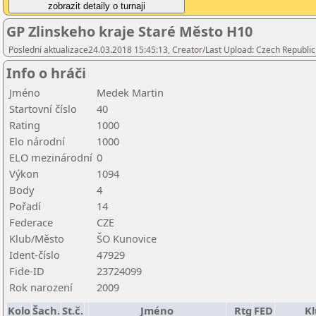
GP Zlinskeho kraje Staré Město H10
Poslední aktualizace24.03.2018 15:45:13, Creator/Last Upload: Czech Republic
Info o hráči
Jméno
Medek Martin
Startovní číslo
40
Rating
1000
Elo národní
1000
ELO mezinárodní
0
Výkon
1094
Body
4
Pořadí
14
Federace
CZE
Klub/Město
ŠO Kunovice
Ident-číslo
47929
Fide-ID
23724099
Rok narození
2009
Kolo
Šach.
St.č.
Jméno
Rtg
FED
Kl