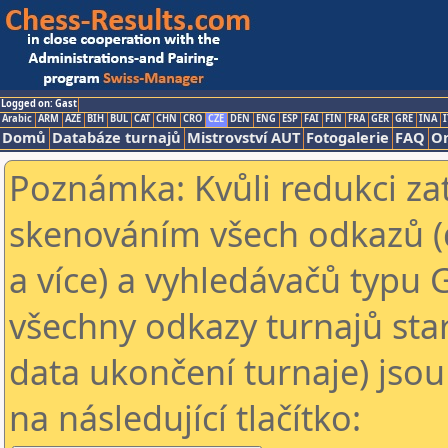
Logged on: Gast
Arabic
ARM
AZE
BIH
BUL
CAT
CHN
CRO
CZE
DEN
ENG
ESP
FAI
FIN
FRA
GER
GRE
INA
I
Domů
Databáze turnajů
Mistrovství AUT
Fotogalerie
FAQ
On
Poznámka: Kvůli redukci za
skenováním všech odkazů (
a více) a vyhledávačů typu 
všechny odkazy turnajů star
data ukončení turnaje) jsou
na následující tlačítko: