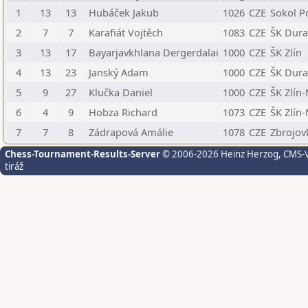
1
13
13
Hubáček Jakub
1026
CZE
Sokol P
2
7
7
Karafiát Vojtěch
1083
CZE
ŠK Dura
3
13
17
Bayarjavkhlana Dergerdalai
1000
CZE
ŠK Zlín
4
13
23
Janský Adam
1000
CZE
ŠK Dura
5
9
27
Klučka Daniel
1000
CZE
ŠK Zlín-
6
4
9
Hobza Richard
1073
CZE
ŠK Zlín-
7
7
8
Zádrapová Amálie
1078
CZE
Zbrojov
Chess-Tournament-Results-Server
© 2006-2026 Heinz Herzog
, CMS-
tiráž