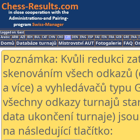
Logged on: Gast
Arabic
ARM
AZE
BIH
BUL
CAT
CHN
CRO
CZE
DEN
ENG
ESP
FAI
FIN
FRA
GER
GRE
INA
I
Domů
Databáze turnajů
Mistrovství AUT
Fotogalerie
FAQ
On
Poznámka: Kvůli redukci za
skenováním všech odkazů (
a více) a vyhledávačů typu 
všechny odkazy turnajů star
data ukončení turnaje) jsou
na následující tlačítko: