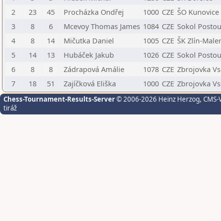
2
23
45
Procházka Ondřej
1000
CZE
ŠO Kunovice
3
8
6
Mcevoy Thomas James
1084
CZE
Sokol Posto
4
8
14
Mičutka Daniel
1005
CZE
ŠK Zlín-Malen
5
14
13
Hubáček Jakub
1026
CZE
Sokol Posto
6
8
8
Zádrapová Amálie
1078
CZE
Zbrojovka Vs
7
18
51
Zajíčková Eliška
1000
CZE
Zbrojovka Vs
Chess-Tournament-Results-Server
© 2006-2026 Heinz Herzog
, CMS-
tiráž