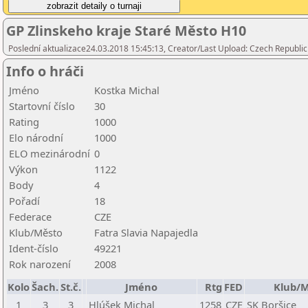
GP Zlinskeho kraje Staré Město H10
Poslední aktualizace24.03.2018 15:45:13, Creator/Last Upload: Czech Republic
Info o hráči
Jméno
Kostka Michal
Startovní číslo
30
Rating
1000
Elo národní
1000
ELO mezinárodní
0
Výkon
1122
Body
4
Pořadí
18
Federace
CZE
Klub/Město
Fatra Slavia Napajedla
Ident-číslo
49221
Rok narození
2008
Kolo
Šach.
St.č.
Jméno
Rtg
FED
Klub/M
1
3
3
Hlúšek Michal
1258
CZE
SK Boršice