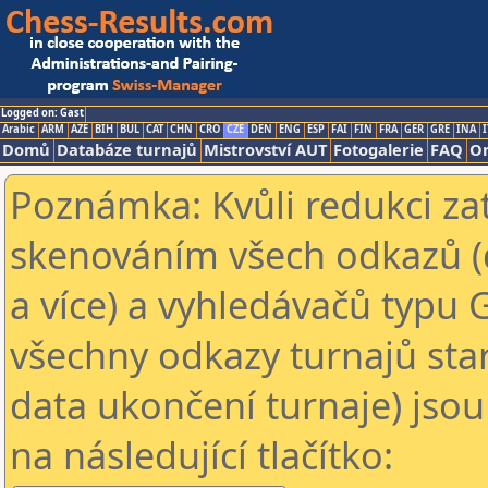
Logged on: Gast
Arabic
ARM
AZE
BIH
BUL
CAT
CHN
CRO
CZE
DEN
ENG
ESP
FAI
FIN
FRA
GER
GRE
INA
I
Domů
Databáze turnajů
Mistrovství AUT
Fotogalerie
FAQ
On
Poznámka: Kvůli redukci za
skenováním všech odkazů (
a více) a vyhledávačů typu 
všechny odkazy turnajů star
data ukončení turnaje) jsou
na následující tlačítko: