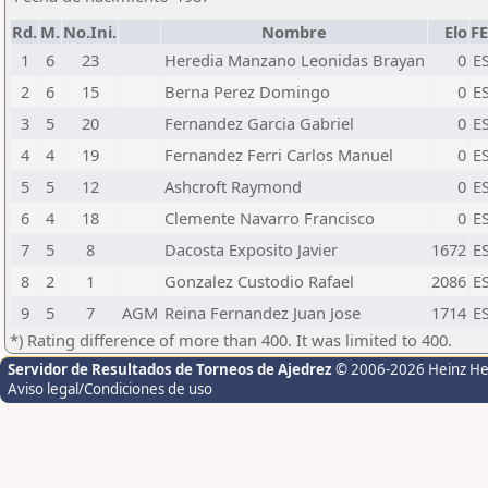
Rd.
M.
No.Ini.
Nombre
Elo
F
1
6
23
Heredia Manzano Leonidas Brayan
0
E
2
6
15
Berna Perez Domingo
0
E
3
5
20
Fernandez Garcia Gabriel
0
E
4
4
19
Fernandez Ferri Carlos Manuel
0
E
5
5
12
Ashcroft Raymond
0
E
6
4
18
Clemente Navarro Francisco
0
E
7
5
8
Dacosta Exposito Javier
1672
E
8
2
1
Gonzalez Custodio Rafael
2086
E
9
5
7
AGM
Reina Fernandez Juan Jose
1714
E
*) Rating difference of more than 400. It was limited to 400.
Servidor de Resultados de Torneos de Ajedrez
© 2006-2026 Heinz H
Aviso legal/Condiciones de uso