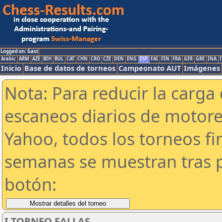
Logged on: Gast
Arabic
ARM
AZE
BIH
BUL
CAT
CHN
CRO
CZE
DEN
ENG
ESP
FAI
FIN
FRA
GER
GRE
INA
I
Inicio
Base de datos de torneos
Campeonato AUT
Imágenes
Nota: Para reducir la carga 
escaneos diarios de motor
Yahoo, todos los torneos f
semanas se muestran tras p
botón:
I TORNEO FALLAS