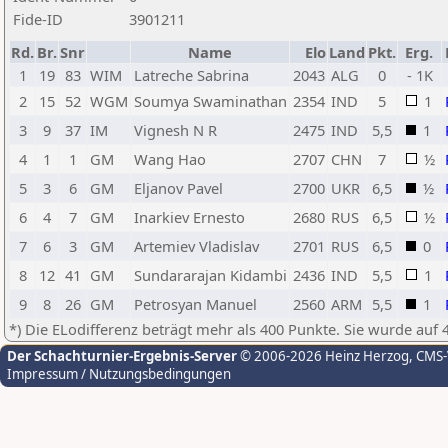
Fide-ID
3901211
Rd.
Br.
Snr
Name
Elo
Land
Pkt.
Erg.
1
19
83
WIM
Latreche Sabrina
2043
ALG
0
- 1K
2
15
52
WGM
Soumya Swaminathan
2354
IND
5
1
3
9
37
IM
Vignesh N R
2475
IND
5,5
1
4
1
1
GM
Wang Hao
2707
CHN
7
½
5
3
6
GM
Eljanov Pavel
2700
UKR
6,5
½
6
4
7
GM
Inarkiev Ernesto
2680
RUS
6,5
½
7
6
3
GM
Artemiev Vladislav
2701
RUS
6,5
0
8
12
41
GM
Sundararajan Kidambi
2436
IND
5,5
1
9
8
26
GM
Petrosyan Manuel
2560
ARM
5,5
1
*) Die ELodifferenz beträgt mehr als 400 Punkte. Sie wurde auf 
Der Schachturnier-Ergebnis-Server
© 2006-2026 Heinz Herzog
, CMS
Impressum / Nutzungsbedingungen