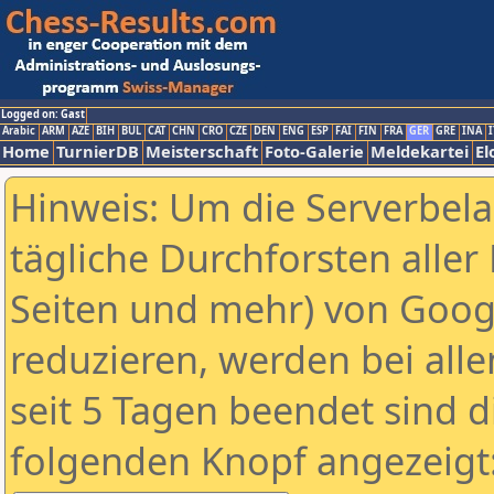
Logged on: Gast
Arabic
ARM
AZE
BIH
BUL
CAT
CHN
CRO
CZE
DEN
ENG
ESP
FAI
FIN
FRA
GER
GRE
INA
I
Home
TurnierDB
Meisterschaft
Foto-Galerie
Meldekartei
El
Hinweis: Um die Serverbel
tägliche Durchforsten aller 
Seiten und mehr) von Goog
reduzieren, werden bei alle
seit 5 Tagen beendet sind d
folgenden Knopf angezeigt