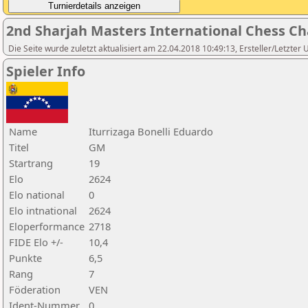
2nd Sharjah Masters International Chess C
Die Seite wurde zuletzt aktualisiert am 22.04.2018 10:49:13, Ersteller/Letzter
Spieler Info
Name
Iturrizaga Bonelli Eduardo
Titel
GM
Startrang
19
Elo
2624
Elo national
0
Elo intnational
2624
Eloperformance
2718
FIDE Elo +/-
10,4
Punkte
6,5
Rang
7
Föderation
VEN
Ident-Nummer
0