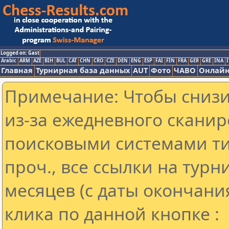
Logged on: Gast
Arabic
ARM
AZE
BIH
BUL
CAT
CHN
CRO
CZE
DEN
ENG
ESP
FAI
FIN
FRA
GER
GRE
INA
I
Главная
Турнирная база данных
AUT
Фото
ЧАВО
Онлайн
Примечание: Чтобы снизит
из-за ежедневного сканир
поисковыми системами ти
проч., все ссылки на тур
месяцев (с даты окончани
клика по данной кнопке :