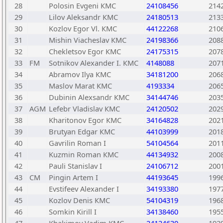
28
Polosin Evgeni КМС
24108456
214
29
Lilov Aleksandr КМС
24180513
213
30
Kozlov Egor Vl. КМС
44122268
210
31
Mishin Viacheslav КМС
24198366
208
32
Chekletsov Egor КМС
24175315
207
33
FM
Sotnikov Alexander I. КМС
4148088
207
34
Abramov Ilya КМС
34181200
206
35
Maslov Marat КМС
4193334
206
36
Dubinin Alexsandr КМС
34144746
203
37
AGM
Lefebr Vladislav КМС
24120502
202
38
Kharitonov Egor КМС
34164828
202
39
Brutyan Edgar КМС
44103999
201
40
Gavrilin Roman I
54104564
201
41
Kuzmin Roman КМС
44134932
200
42
Pauli Stanislav I
24106712
200
43
CM
Pingin Artem I
44193645
199
44
Evstifeev Alexander I
34193380
197
45
Kozlov Denis КМС
54104319
196
46
Somkin Kirill I
34138460
195