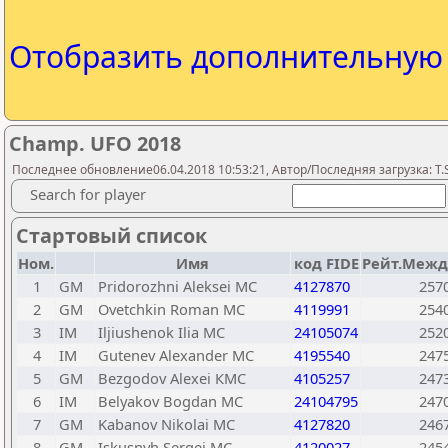
Отобразить дополнительну
Champ. UFO 2018
Последнее обновление06.04.2018 10:53:21, Автор/Последняя загрузка: T.S
Search for player
Стартовый список
Ном.
Имя
код FIDE
Рейт.Межд
1
GM
Pridorozhni Aleksei МС
4127870
257
2
GM
Ovetchkin Roman МС
4119991
254
3
IM
Iljiushenok Ilia МС
24105074
252
4
IM
Gutenev Alexander МС
4195540
247
5
GM
Bezgodov Alexei КМС
4105257
247
6
IM
Belyakov Bogdan МС
24104795
247
7
GM
Kabanov Nikolai МС
4127820
246
8
GM
Iskusnyh Sergei МС
4120027
245