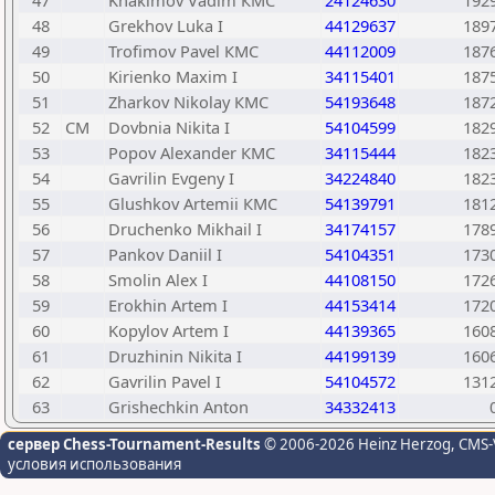
47
Khakimov Vadim КМС
24124630
192
48
Grekhov Luka I
44129637
189
49
Trofimov Pavel КМС
44112009
187
50
Kirienko Maxim I
34115401
187
51
Zharkov Nikolay КМС
54193648
187
52
CM
Dovbnia Nikita I
54104599
182
53
Popov Alexander КМС
34115444
182
54
Gavrilin Evgeny I
34224840
182
55
Glushkov Artemii КМС
54139791
181
56
Druchenko Mikhail I
34174157
178
57
Pankov Daniil I
54104351
173
58
Smolin Alex I
44108150
172
59
Erokhin Artem I
44153414
172
60
Kopylov Artem I
44139365
160
61
Druzhinin Nikita I
44199139
160
62
Gavrilin Pavel I
54104572
131
63
Grishechkin Anton
34332413
сервер Chess-Tournament-Results
© 2006-2026 Heinz Herzog
, CMS-
условия использования