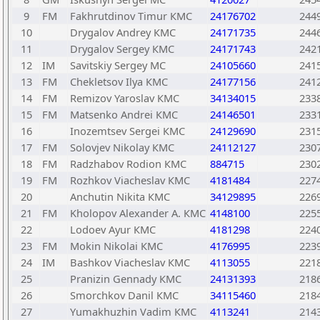
9
FM
Fakhrutdinov Timur КМС
24176702
244
10
Drygalov Andrey КМС
24171735
244
11
Drygalov Sergey КМС
24171743
242
12
IM
Savitskiy Sergey МС
24105660
241
13
FM
Chekletsov Ilya КМС
24177156
241
14
FM
Remizov Yaroslav КМС
34134015
233
15
FM
Matsenko Andrei КМС
24146501
233
16
Inozemtsev Sergei КМС
24129690
231
17
FM
Solovjev Nikolay КМС
24112127
230
18
FM
Radzhabov Rodion КМС
884715
230
19
FM
Rozhkov Viacheslav КМС
4181484
227
20
Anchutin Nikita КМС
34129895
226
21
FM
Kholopov Alexander A. КМС
4148100
225
22
Lodoev Ayur КМС
4181298
224
23
FM
Mokin Nikolai КМС
4176995
223
24
IM
Bashkov Viacheslav КМС
4113055
221
25
Pranizin Gennady КМС
24131393
218
26
Smorchkov Danil КМС
34115460
218
27
Yumakhuzhin Vadim КМС
4113241
214