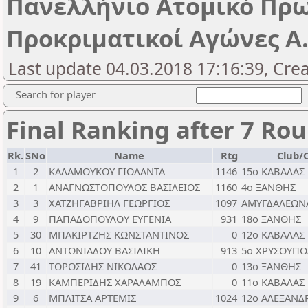
Πανελλήνιο Ατομικό Πρ
Προκριματικοί Αγώνες Α.
Last update 04.03.2018 17:16:39, Cre
Search for player
Final Ranking after 7 Ro
Rk.
SNo
Name
Rtg
Club/C
1
2
ΚΑΛΑΜΟΥΚΟΥ ΓΙΟΛΑΝΤΑ
1146
15ο ΚΑΒΑΛΑΣ
2
1
ΑΝΑΓΝΩΣΤΟΠΟΥΛΟΣ ΒΑΣΙΛΕΙΟΣ
1160
4ο ΞΑΝΘΗΣ
3
3
ΧΑΤΖΗΓΑΒΡΙΗΛ ΓΕΩΡΓΙΟΣ
1097
ΑΜΥΓΔΑΛΕΩΝ
4
9
ΠΑΠΑΔΟΠΟΥΛΟΥ ΕΥΓΕΝΙΑ
931
18ο ΞΑΝΘΗΣ
5
30
ΜΠΑΚΙΡΤΖΗΣ ΚΩΝΣΤΑΝΤΙΝΟΣ
0
12ο ΚΑΒΑΛΑΣ
6
10
ΑΝΤΩΝΙΑΔΟΥ ΒΑΣΙΛΙΚΗ
913
5ο ΧΡΥΣΟΥΠ
7
41
ΤΟΡΟΣΙΔΗΣ ΝΙΚΟΛΑΟΣ
0
13ο ΞΑΝΘΗΣ
8
19
ΚΑΜΠΕΡΙΔΗΣ ΧΑΡΑΛΑΜΠΟΣ
0
11ο ΚΑΒΑΛΑΣ
9
6
ΜΠΛΙΤΣΑ ΑΡΤΕΜΙΣ
1024
12ο ΑΛΕΞΑΝ