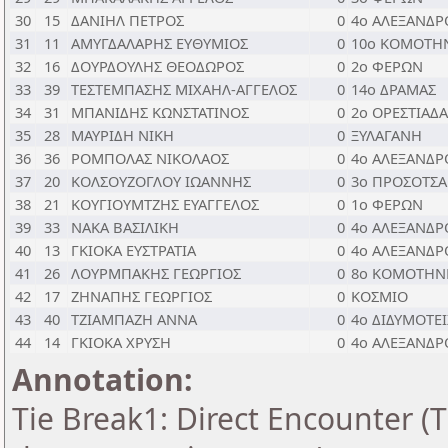
30
15
ΔΑΝΙΗΛ ΠΕΤΡΟΣ
0
4ο ΑΛΕΞΑΝΔ
31
11
ΑΜΥΓΔΑΛΑΡΗΣ ΕΥΘΥΜΙΟΣ
0
10ο ΚΟΜΟΤΗ
32
16
ΔΟΥΡΔΟΥΛΗΣ ΘΕΟΔΩΡΟΣ
0
2ο ΦΕΡΩΝ
33
39
ΤΕΣΤΕΜΠΑΣΗΣ ΜΙΧΑΗΛ-ΑΓΓΕΛΟΣ
0
14ο ΔΡΑΜΑΣ
34
31
ΜΠΑΝΙΔΗΣ ΚΩΝΣΤΑΤΙΝΟΣ
0
2ο ΟΡΕΣΤΙΑΔΑ
35
28
ΜΑΥΡΙΔΗ ΝΙΚΗ
0
ΞΥΛΑΓΑΝΗ
36
36
ΡΟΜΠΟΛΑΣ ΝΙΚΟΛΑΟΣ
0
4ο ΑΛΕΞΑΝΔ
37
20
ΚΟΛΣΟΥΖΟΓΛΟΥ ΙΩΑΝΝΗΣ
0
3ο ΠΡΟΣΟΤΣ
38
21
ΚΟΥΓΙΟΥΜΤΖΗΣ ΕΥΑΓΓΕΛΟΣ
0
1ο ΦΕΡΩΝ
39
33
ΝΑΚΑ ΒΑΣΙΛΙΚΗ
0
4ο ΑΛΕΞΑΝΔ
40
13
ΓΚΙΟΚΑ ΕΥΣΤΡΑΤΙΑ
0
4ο ΑΛΕΞΑΝΔ
41
26
ΛΟΥΡΜΠΑΚΗΣ ΓΕΩΡΓΙΟΣ
0
8ο ΚΟΜΟΤΗΝ
42
17
ΖΗΝΑΠΗΣ ΓΕΩΡΓΙΟΣ
0
ΚΟΣΜΙΟ
43
40
ΤΖΙΑΜΠΑΖΗ ΑΝΝΑ
0
4ο ΔΙΔΥΜΟΤΕ
44
14
ΓΚΙΟΚΑ ΧΡΥΣΗ
0
4ο ΑΛΕΞΑΝΔ
Annotation:
Tie Break1: Direct Encounter (T