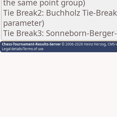
the same point group)
Tie Break2: Buchholz Tie-Break
parameter)
Tie Break3: Sonneborn-Berger-
Chess-Tournament-Results-Server
© 2006-2026 Heinz Herzog
, CMS-
Legal details/Terms of use