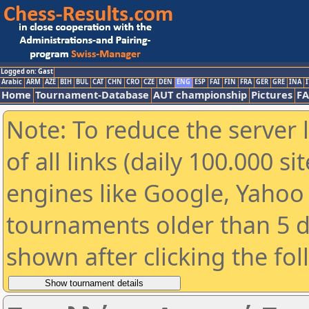
Logged on: Gast
Arabic
ARM
AZE
BIH
BUL
CAT
CHN
CRO
CZE
DEN
ENG
ESP
FAI
FIN
FRA
GER
GRE
INA
I
Home
Tournament-Database
AUT championship
Pictures
F
Note: To reduce the server 
of all links (daily 100.000 s
engines like Google, Yahoo a
tournaments older than 5 d
shown after clicking the fo