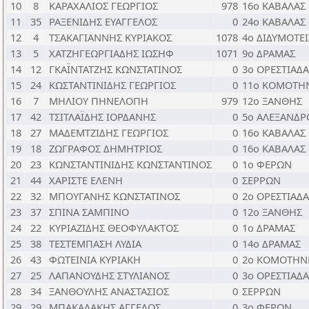
10
8
ΚΑΡΑΧΑΛΙΟΣ ΓΕΩΡΓΙΟΣ
978
16ο ΚΑΒΑΛΑΣ
11
35
ΡΑΞΕΝΙΔΗΣ ΕΥΑΓΓΕΛΟΣ
0
24ο ΚΑΒΑΛΑΣ
12
4
ΤΣΑΚΑΓΙΑΝΝΗΣ ΚΥΡΙΑΚΟΣ
1078
4ο ΔΙΔΥΜΟΤΕ
13
5
ΧΑΤΖΗΓΕΩΡΓΙΑΔΗΣ ΙΩΣΗΦ
1071
9ο ΔΡΑΜΑΣ
14
12
ΓΚΑΪΝΤΑΤΖΗΣ ΚΩΝΣΤΑΤΙΝΟΣ
0
3ο ΟΡΕΣΤΙΑΔΑ
15
24
ΚΩΣΤΑΝΤΙΝΙΔΗΣ ΓΕΩΡΓΙΟΣ
0
11ο ΚΟΜΟΤΗ
16
7
ΜΗΛΙΟΥ ΠΗΝΕΛΟΠΗ
979
12ο ΞΑΝΘΗΣ
17
42
ΤΣΙΤΛΑΪΔΗΣ ΙΟΡΔΑΝΗΣ
0
5ο ΑΛΕΞΑΝΔ
18
27
ΜΑΔΕΜΤΖΙΔΗΣ ΓΕΩΡΓΙΟΣ
0
16ο ΚΑΒΑΛΑΣ
19
18
ΖΩΓΡΑΦΟΣ ΔΗΜΗΤΡΙΟΣ
0
16ο ΚΑΒΑΛΑΣ
20
23
ΚΩΝΣΤΑΝΤΙΝΙΔΗΣ ΚΩΝΣΤΑΝΤΙΝΟΣ
0
1ο ΦΕΡΩΝ
21
44
ΧΑΡΙΣΤΕ ΕΛΕΝΗ
0
ΣΕΡΡΩΝ
22
32
ΜΠΟΥΓΑΝΗΣ ΚΩΝΣΤΑΤΙΝΟΣ
0
2ο ΟΡΕΣΤΙΑΔΑ
23
37
ΣΠΙΝΑ ΣΑΜΠΙΝΟ
0
12o ΞΑΝΘΗΣ
24
22
ΚΥΡΙΑΖΙΔΗΣ ΘΕΟΦΥΛΑΚΤΟΣ
0
1ο ΔΡΑΜΑΣ
25
38
ΤΕΣΤΕΜΠΑΣΗ ΛΥΔΙΑ
0
14ο ΔΡΑΜΑΣ
26
43
ΦΩΤΕΙΝΙΑ ΚΥΡΙΑΚΗ
0
2ο ΚΟΜΟΤΗΝ
27
25
ΛΑΠΑΝΟΥΔΗΣ ΣΤΥΛΙΑΝΟΣ
0
3ο ΟΡΕΣΤΙΑΔΑ
28
34
ΞΑΝΘΟΥΛΗΣ ΑΝΑΣΤΑΣΙΟΣ
0
ΣΕΡΡΩΝ
29
29
ΜΠΑΚΑΛΑΚΗΣ ΑΓΓΕΛΟΣ
0
3ο ΦΕΡΩΝ