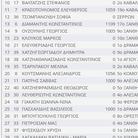
10
17
ΒΑΛΤΑΤΖΗΣ ΣΤΕΦΑΝΟΣ
0
2ο ΚΑΒΑΛ
11
7
ΚΡΑΣΟΤΟΥΛΟΜΟΣ ΕΛΕΥΘΕΡΙΟΣ
1059
19ο ΚΑΒΑ
12
36
ΤΣΟΜΠΑΝΟΥΔΗ ΣΟΦΙΑ
0
ΣΕΡΡΩΝ
13
6
ΔΙΑΜΑΝΤΗΣ ΚΩΝΣΤΑΝΤΙΝΟΣ
1109
17ο ΞΑΝ
14
9
ΟΥΖΟΥΝΗΣ ΓΕΩΡΓΙΟΣ
1005
9ο ΞΑΝΘ
15
23
ΚΛΟΥΚΟΣ ΜΑΡΚΟΣ
0
10ο ΞΑΝ
16
21
ΕΛΕΥΘΕΡΙΑΔΗΣ ΓΕΩΡΓΙΟΣ
0
1ο ΔΡΑΜ
17
39
ΧΑΤΖΗΓΕΩΡΓΙΑΔΟΥ ΔΗΜΗΤΡΑ
0
9ο ΔΡΑΜ
18
38
ΧΑΤΖΗΑΘΑΝΑΣΙΑΔΗΣ ΚΩΝΣΤΑΝΤΙΝΟΣ
0
1ο ΑΓΙΟΥ
19
35
ΤΣΑΡΝΤΑΚΟΥ ΜΕΛΙΝΑ
0
2ο ΚΑΒΑΛ
20
8
ΚΟΥΤΣΜΑΝΗΣ ΑΛΕΞΑΝΔΡΟΣ
1056
5ο ΚΟΜΟ
21
11
ΠΑΤΡΗΣ ΣΑΒΒΑΣ
1000
9ο ΑΛΕΞ
22
40
ΧΑΤΖΗΕΦΡΑΙΜΙΔΗΣ ΘΕΟΔΩΡΟΣ
0
5ο ΞΑΝΘ
23
30
ΛΕΥΘΕΡΙΩΤΗΣ ΚΩΝΣΤΑΝΤΙΝΟΣ
0
4ο ΑΛΕΞ
24
18
ΓΙΑΚΑΤΗ ΙΩΑΝΝΑ-ΝΙΝΑ
0
3ο ΦΕΡΩ
25
10
ΠΑΣΧΑΛΙΔΗΣ ΒΑΣΙΛΕΙΟΣ
1000
1ο ΔΡΑΜ
26
31
ΜΠΟΥΓΙΟΥΚΛΗΣ ΓΕΩΡΓΙΟΣ
0
8ο ΟΡΕΣΤ
27
33
ΠΕΤΡΟΣΙΑΝ ΜΑΞ
0
4ο ΞΑΝΘ
28
37
ΦΥΣΕΚΙΔΟΥ ΧΡΥΣΗ
0
1ο ΞΑΝΘ
29
19
ΔΑΓΚΑΛΑΚΗ ΒΑΣΙΛΙΚΗ - ΜΑΡΙΑ
0
1ο ΔΙΔΥΜ