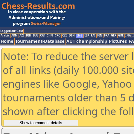
Logged on: Gast
Arabic
ARM
AZE
BIH
BUL
CAT
CHN
CRO
CZE
DEN
ENG
ESP
FAI
FIN
FRA
GER
GRE
INA
I
Home
Tournament-Database
AUT championship
Pictures
F
Note: To reduce the server 
of all links (daily 100.000 s
engines like Google, Yahoo a
tournaments older than 5 d
shown after clicking the fo