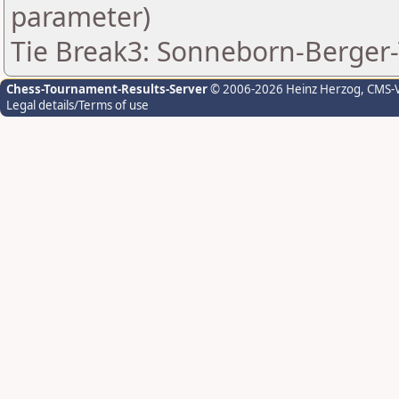
parameter)
Tie Break3: Sonneborn-Berger-
Chess-Tournament-Results-Server
© 2006-2026 Heinz Herzog
, CMS-
Legal details/Terms of use