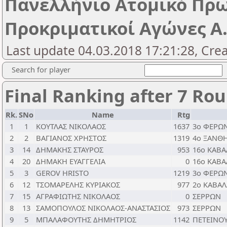
Πανελλήνιο Ατομικό Πρ
Προκριματικοί Αγώνες Α.
Last update 04.03.2018 17:21:28, Cre
Search for player
Final Ranking after 7 Ro
Rk.
SNo
Name
Rtg
1
1
ΚΟΥΤΛΑΣ ΝΙΚΟΛΑΟΣ
1637
3ο ΦΕΡΩ
2
2
ΒΑΓΙΑΝΟΣ ΧΡΗΣΤΟΣ
1319
4ο ΞΑΝΘ
3
14
ΔΗΜΑΚΗΣ ΣΤΑΥΡΟΣ
953
16ο ΚΑΒΑ
4
20
ΔΗΜΑΚΗ ΕΥΑΓΓΕΛΙΑ
0
16ο ΚΑΒΑ
5
3
GEROV HRISTO
1219
3o ΦΕΡΩ
6
12
ΤΣΟΜΑΡΕΛΗΣ ΚΥΡΙΑΚΟΣ
977
2ο ΚΑΒΑΛ
7
15
ΑΓΡΑΦΙΩΤΗΣ ΝΙΚΟΛΑΟΣ
0
ΣΕΡΡΩΝ
8
13
ΣΑΜΟΠΟΥΛΟΣ ΝΙΚΟΛΑΟΣ-ΑΝΑΣΤΑΣΙΟΣ
973
ΣΕΡΡΩΝ
9
5
ΜΠΑΛΑΦΟΥΤΗΣ ΔΗΜΗΤΡΙΟΣ
1142
ΠΕΤΕΙΝΟ