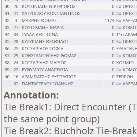
30
26
ΚΟΥΣΙΝΙΔΗΣ ΝΙΚΗΦΟΡΟΣ
0
2ο ΟΡΕΣΤ
31
41
ΧΑΤΖΟΓΛΟΥ ΚΩΝΣΤΑΝΤΙΝΟΣ
0
3ο ΟΡΕΣΤ
32
4
ΜΑΚΡΗΣ ΘΩΜΑΣ
1174
8ο ΑΛΕΞ
33
27
ΚΟΥΤΣΜΑΝΗ ΜΑΡΙΑ
0
5ο ΚΟΜΟ
34
34
ΣΥΛΛΑ ΔΕΣΠΟΙΝΑ
0
11ο ΔΡΑΜ
35
28
ΚΥΖΥΡΙΔΗΣ ΘΕΟΦΙΛΟΣ
0
3ο ΟΡΕΣΤ
36
25
ΚΟΤΣΑΡΙΔΟΥ ΣΟΦΙΑ
0
ΞΥΛΑΓΑΝ
37
29
ΚΩΝΣΤΑΝΤΙΝΙΔΗΣ ΘΩΜΑΣ
0
2ο ΚΟΜΟ
38
24
ΚΟΤΣΑΡΙΔΗΣ ΜΑΡΙΟΣ
0
ΚΟΣΜΙΟ
39
22
ΕΥΘΥΜΙΟΥ ΑΝΑΣΤΑΣΙΑ
0
4ο ΚΟΜΟ
40
16
ΑΡΑΜΠΑΤΖΗΣ ΕΥΣΤΡΑΤΙΟΣ
0
ΣΕΡΡΩΝ
32
ΠΑΝΤΑΓΓΕΛΟΥ ΙΩΑΝΝΗΣ
0
4ο ΑΛΕΞ
Annotation:
Tie Break1: Direct Encounter (T
the same point group)
Tie Break2: Buchholz Tie-Break