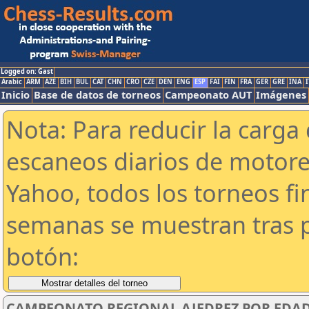
Logged on: Gast
Arabic
ARM
AZE
BIH
BUL
CAT
CHN
CRO
CZE
DEN
ENG
ESP
FAI
FIN
FRA
GER
GRE
INA
I
Inicio
Base de datos de torneos
Campeonato AUT
Imágenes
Nota: Para reducir la carga 
escaneos diarios de motor
Yahoo, todos los torneos f
semanas se muestran tras p
botón:
CAMPEONATO REGIONAL AJEDREZ POR EDADE