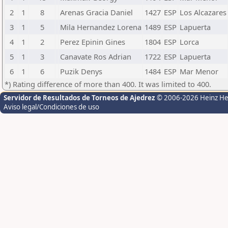
2
1
8
Arenas Gracia Daniel
1427
ESP
Los Alcazares
3
1
5
Mila Hernandez Lorena
1489
ESP
Lapuerta
4
1
2
Perez Epinin Gines
1804
ESP
Lorca
5
1
3
Canavate Ros Adrian
1722
ESP
Lapuerta
6
1
6
Puzik Denys
1484
ESP
Mar Menor
*) Rating difference of more than 400. It was limited to 400.
Servidor de Resultados de Torneos de Ajedrez
© 2006-2026 Heinz H
Aviso legal/Condiciones de uso