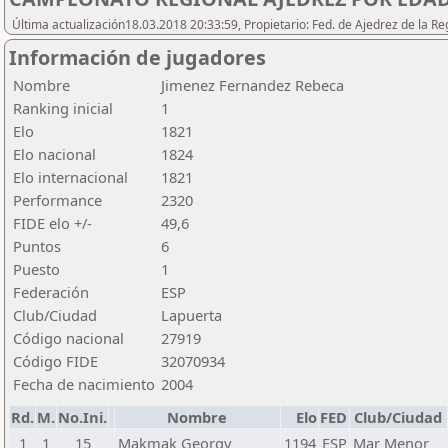
Última actualización18.03.2018 20:33:59, Propietario: Fed. de Ajedrez de l
Información de jugadores
Nombre
Jimenez Fernandez Rebeca
Ranking inicial
1
Elo
1821
Elo nacional
1824
Elo internacional
1821
Performance
2320
FIDE elo +/-
49,6
Puntos
6
Puesto
1
Federación
ESP
Club/Ciudad
Lapuerta
Código nacional
27919
Código FIDE
32070934
Fecha de nacimiento
2004
Rd.
M.
No.Ini.
Nombre
Elo
FED
Club/Ciudad
1
1
15
Makmak Georgy
1194
ESP
Mar Menor