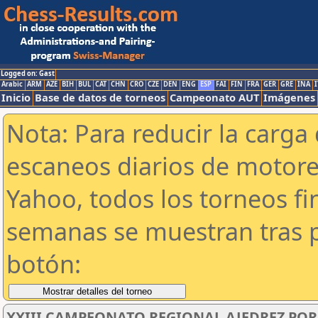
Logged on: Gast
Arabic
ARM
AZE
BIH
BUL
CAT
CHN
CRO
CZE
DEN
ENG
ESP
FAI
FIN
FRA
GER
GRE
INA
I
Inicio
Base de datos de torneos
Campeonato AUT
Imágenes
Nota: Para reducir la carga 
escaneos diarios de motor
Yahoo, todos los torneos f
semanas se muestran tras p
botón:
XXIII CAMPEONATO REGIONAL AJEDREZ POR 