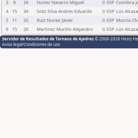
3
8
26
Nunez Navarro Miguel
0
ESP
Coimbra J
4
15
34
Soto Silva Andres Eduardo
0
ESP
Los Alcaza
5
11
32
Ruiz Nunez Javier
0
ESP
Murcia Ch
6
15
20
Martinez Murillo Alejandro
0
ESP
Los Alcaza
Servidor de Resultados de Torneos de Ajedrez
© 2006-2026 Heinz H
Aviso legal/Condiciones de uso