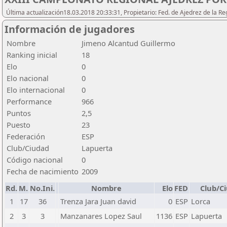
Última actualización18.03.2018 20:33:31, Propietario: Fed. de Ajedrez de l
Información de jugadores
Nombre
Jimeno Alcantud Guillermo
Ranking inicial
18
Elo
0
Elo nacional
0
Elo internacional
0
Performance
966
Puntos
2,5
Puesto
23
Federación
ESP
Club/Ciudad
Lapuerta
Código nacional
0
Fecha de nacimiento
2009
Rd.
M.
No.Ini.
Nombre
Elo
FED
Club/C
1
17
36
Trenza Jara Juan david
0
ESP
Lorca
2
3
3
Manzanares Lopez Saul
1136
ESP
Lapuerta