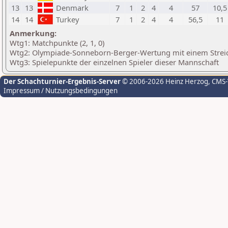
13
13
Denmark
7
1
2
4
4
57
10,5
14
14
Turkey
7
1
2
4
4
56,5
11
Anmerkung:
Wtg1: Matchpunkte (2, 1, 0)
Wtg2: Olympiade-Sonneborn-Berger-Wertung mit einem Streich
Wtg3: Spielepunkte der einzelnen Spieler dieser Mannschaft
Der Schachturnier-Ergebnis-Server
© 2006-2026 Heinz Herzog
, CMS
Impressum / Nutzungsbedingungen