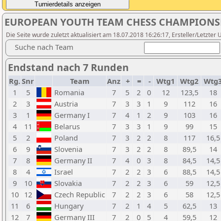
EUROPEAN YOUTH TEAM CHESS CHAMPIONSH
Die Seite wurde zuletzt aktualisiert am 18.07.2018 16:26:17, Ersteller/Letzter 
Suche nach Team
Endstand nach 7 Runden
Rg.
Snr
Team
Anz
+
=
-
Wtg1
Wtg2
Wtg
1
5
Romania
7
5
2
0
12
123,5
18
2
3
Austria
7
3
3
1
9
112
16
3
1
Germany I
7
4
1
2
9
103
16
4
11
Belarus
7
3
3
1
9
99
15
5
2
Poland
7
3
2
2
8
117
16,5
6
9
Slovenia
7
3
2
2
8
89,5
14
7
8
Germany II
7
4
0
3
8
84,5
14,5
8
4
Israel
7
2
2
3
6
88,5
14,5
9
10
Slovakia
7
2
2
3
6
59
12,5
10
12
Czech Republic
7
2
2
3
6
58
12,5
11
6
Hungary
7
2
1
4
5
62,5
13
12
7
Germany III
7
2
0
5
4
59,5
12