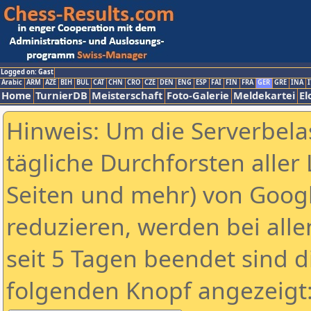
Logged on: Gast
Arabic
ARM
AZE
BIH
BUL
CAT
CHN
CRO
CZE
DEN
ENG
ESP
FAI
FIN
FRA
GER
GRE
INA
I
Home
TurnierDB
Meisterschaft
Foto-Galerie
Meldekartei
El
Hinweis: Um die Serverbela
tägliche Durchforsten aller 
Seiten und mehr) von Goog
reduzieren, werden bei alle
seit 5 Tagen beendet sind d
folgenden Knopf angezeigt