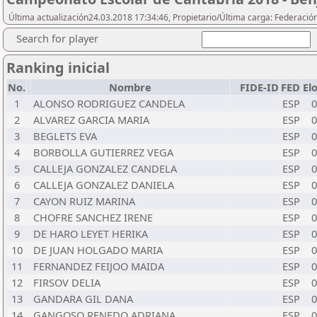
Última actualización24.03.2018 17:34:46, Propietario/Última carga: Federació
Search for player
Ranking inicial
No.
Nombre
FIDE-ID
FED
El
1
ALONSO RODRIGUEZ CANDELA
ESP
0
2
ALVAREZ GARCIA MARIA
ESP
0
3
BEGLETS EVA
ESP
0
4
BORBOLLA GUTIERREZ VEGA
ESP
0
5
CALLEJA GONZALEZ CANDELA
ESP
0
6
CALLEJA GONZALEZ DANIELA
ESP
0
7
CAYON RUIZ MARINA
ESP
0
8
CHOFRE SANCHEZ IRENE
ESP
0
9
DE HARO LEYET HERIKA
ESP
0
10
DE JUAN HOLGADO MARIA
ESP
0
11
FERNANDEZ FEIJOO MAIDA
ESP
0
12
FIRSOV DELIA
ESP
0
13
GANDARA GIL DANA
ESP
0
14
GANGOSO RENEDO ADRIANA
ESP
0