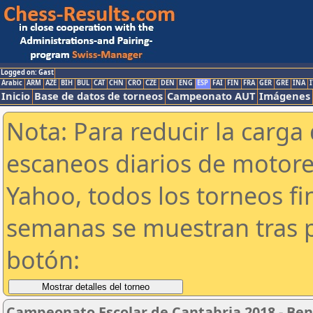
Logged on: Gast
Arabic
ARM
AZE
BIH
BUL
CAT
CHN
CRO
CZE
DEN
ENG
ESP
FAI
FIN
FRA
GER
GRE
INA
I
Inicio
Base de datos de torneos
Campeonato AUT
Imágenes
Nota: Para reducir la carga 
escaneos diarios de motor
Yahoo, todos los torneos f
semanas se muestran tras p
botón:
Campeonato Escolar de Cantabria 2018 - Be