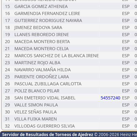
15
GARCIA GOMEZ ATHENEA
ESP
0
16
GARMENDIA FERNANDEZ LEIRE
ESP
0
17
GUTIERREZ RODRIGUEZ NAYARA
ESP
0
18
JIMENEZ BEDOYA SARA
ESP
0
19
LLANES REBOREDO IRENE
ESP
0
20
MACEDA MONTERO BERTA
ESP
0
21
MACEDA MONTERO CELIA
ESP
0
22
MARCOS SANCHEZ DE LA BLANCA IRENE
ESP
0
23
MARTINEZ ROJO ALBA
ESP
0
24
NAVARRO VALMAÑA HILDA
ESP
0
25
PARIENTE ORDOÑEZ LARA
ESP
0
26
PASCUAL ZUBILLAGA CARLOTTA
ESP
0
27
POLIZ BLANCO PILAR
ESP
0
28
SAN EMETERIO VIDAL ISABEL
54557240
ESP
0
29
VALLE SIMON PAULA
ESP
0
30
VELEZ SEÑAS PAULA
ESP
0
31
VILLA FUIKA MAREN
ESP
0
32
VILLODAS GUERRERO SILVIA
ESP
0
Servidor de Resultados de Torneos de Ajedrez
© 2006-2026 Heinz H