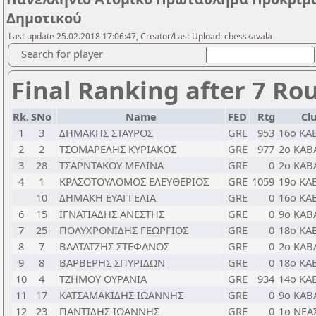
Δημοτικού
Last update 25.02.2018 17:06:47, Creator/Last Upload: chesskavala
Search for player
Final Ranking after 7 Ro
Rk.
SNo
Name
FED
Rtg
Cl
1
3
ΔΗΜΑΚΗΣ ΣΤΑΥΡΟΣ
GRE
953
16ο ΚΑ
2
2
ΤΣΟΜΑΡΕΛΗΣ ΚΥΡΙΑΚΟΣ
GRE
977
2ο ΚΑΒ
3
28
ΤΣΑΡΝΤΑΚΟΥ ΜΕΛΙΝΑ
GRE
0
2ο ΚΑΒ
4
1
ΚΡΑΣΟΤΟΥΛΟΜΟΣ ΕΛΕΥΘΕΡΙΟΣ
GRE
1059
19ο ΚΑ
10
ΔΗΜΑΚΗ ΕΥΑΓΓΕΛΙΑ
GRE
0
16ο ΚΑ
6
15
ΙΓΝΑΤΙΑΔΗΣ ΑΝΕΣΤΗΣ
GRE
0
9ο ΚΑΒ
7
25
ΠΟΛΥΧΡΟΝΙΔΗΣ ΓΕΩΡΓΙΟΣ
GRE
0
18ο ΚΑ
8
7
ΒΑΛΤΑΤΖΗΣ ΣΤΕΦΑΝΟΣ
GRE
0
2ο ΚΑΒ
9
8
ΒΑΡΒΕΡΗΣ ΣΠΥΡΙΔΩΝ
GRE
0
18ο ΚΑ
10
4
ΤΖΗΜΟΥ ΟΥΡΑΝΙΑ
GRE
934
14ο ΚΑ
11
17
ΚΑΤΣΑΜΑΚΙΔΗΣ ΙΩΑΝΝΗΣ
GRE
0
9ο ΚΑΒ
12
23
ΠΑΝΤΙΔΗΣ ΙΩΑΝΝΗΣ
GRE
0
1ο ΝΕΑ