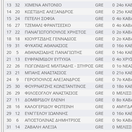
13
32
ΧΙΜΕΝΑ ΑΝΤΟΝΙΟ
GRE
0
24ο ΚΑ
14
20
ΚΩΣΤΙΔΗΣ ΑΛΕΞΑΝΔΡΟΣ
GRE
0
25ο ΚΑ
15
24
ΠΙΤΕΛΗ ΣΟΦΙΑ
GRE
0
4ο ΚΑΒ
16
27
ΤΖΕΜΑΛΙ ΦΡΑΝΤΣΕΣΚΟ
GRE
0
4ο ΚΑΒ
17
22
ΠΑΝΑΓΙΩΤΟΠΟΥΛΟΣ ΧΡΗΣΤΟΣ
GRE
0
2ο ΚΑΒ
18
18
ΚΙΟΥΡΤΖΙΔΗΣ ΓΕΝΝΑΔΙΟΣ
GRE
0
2ο ΚΑΒ
19
31
ΦΥΚΑΤΑΣ ΑΘΑΝΑΣΙΟΣ
GRE
0
16ο ΚΑ
20
5
ΑΘΑΝΑΣΙΑΔΗΣ ΠΑΝΑΓΙΩΤΗΣ
GRE
0
14ο ΚΑ
21
13
ΕΥΦΡΑΙΜΙΔΟΥ ΕΥΤΥΧΙΑ
GRE
0
4ο ΧΡ
22
26
ΠΩΓΩΝΙΔΗΣ ΜΙΛΤΙΑΔΗΣ - ΣΠΥΡΟΣ
GRE
0
1ο ΝΕΑ
23
21
ΜΠΑΗΣ ΑΝΑΣΤΑΣΙΟΣ
GRE
0
21ο ΚΑ
24
9
ΓΕΡΟΠΟΥΛΟΣ ΑΛΕΞΑΝΔΡΟΣ
GRE
0
7ο ΚΑΒ
25
30
ΦΟΥΡΝΑΤΖΗΣ ΚΩΝΣΤΑΝΤΙΝΟΣ
GRE
0
18ο ΚΑ
26
29
ΦΙΛΟΣΟΓΛΟΥ ΑΝΑΣΤΑΣΙΟΣ
GRE
0
ΜΕΛΙΣ
27
11
ΔΟΜΒΡΙΔΟΥ ΕΛΕΝΗ
GRE
0
8ο ΚΑΒ
28
16
ΚΑΛΟΓΕΡΙΔΟΥ ΦΩΤΕΙΝΗ
GRE
0
ΑΜΥΓΔ
29
12
ΕΥΑΓΓΕΛΟΥ ΙΩΑΝΝΗΣ
GRE
0
16ο ΚΑ
30
6
ΑΠΟΣΤΟΛΙΝΑΣ ΔΗΜΗΤΡΙΟΣ
GRE
0
9ο ΚΑΒ
31
14
ΖΑΒΑΛΗ ΑΛΕΞΙΑ
GRE
0
ΜΕΛΙΣ