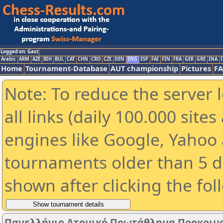
Logged on: Gast
Arabic
ARM
AZE
BIH
BUL
CAT
CHN
CRO
CZE
DEN
ENG
ESP
FAI
FIN
FRA
GER
GRE
INA
I
Home
Tournament-Database
AUT championship
Pictures
F
Note: To reduce the server 
all links (daily 100.000 sit
engines like Google, Yahoo a
tournaments older than 5 d
shown after clicking the fol
Πανελλήνιο Ατομικό Πρωτάθλημα Προκριματι