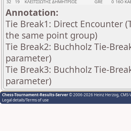
32
19
ΚΛΕΙΤΣΙΩΤΗΣ ΔΗΜΗΤΡΙΟΣ
GRE
0
16Ο ΚΑ
Annotation:
Tie Break1: Direct Encounter (T
the same point group)
Tie Break2: Buchholz Tie-Break
parameter)
Tie Break3: Buchholz Tie-Break
parameter)
Chess-Tournament-Results-Server
© 2006-2026 Heinz Herzog
, CMS-
Legal details/Terms of use