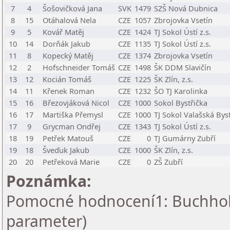
7
4
Šošovičková Jana
SVK
1479
SZŠ Nová Dubnica
8
15
Otáhalová Nela
CZE
1057
Zbrojovka Vsetín
9
5
Kovář Matěj
CZE
1424
TJ Sokol Ústí z.s.
10
14
Dorňák Jakub
CZE
1135
TJ Sokol Ústí z.s.
11
8
Kopecký Matěj
CZE
1374
Zbrojovka Vsetín
12
2
Hofschneider Tomáš
CZE
1498
ŠK DDM Slavičín
13
12
Kocián Tomáš
CZE
1225
ŠK Zlín, z.s.
14
11
Křenek Roman
CZE
1232
ŠO TJ Karolinka
15
16
Březovjáková Nicol
CZE
1000
Sokol Bystřička
16
17
Martiška Přemysl
CZE
1000
TJ Sokol Valašská Bys
17
9
Grycman Ondřej
CZE
1343
TJ Sokol Ústí z.s.
18
19
Petřek Matouš
CZE
0
TJ Gumárny Zubří
19
18
Šveďuk Jakub
CZE
1000
ŠK Zlín, z.s.
20
20
Petřeková Marie
CZE
0
ZŠ Zubří
Poznámka:
Pomocné hodnocení1: Buchholz 
parameter)