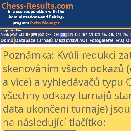
Logged on: Gast
Arabic
ARM
AZE
BIH
BUL
CAT
CHN
CRO
CZE
DEN
ENG
ESP
FAI
FIN
FRA
GER
GRE
INA
I
Domů
Databáze turnajů
Mistrovství AUT
Fotogalerie
FAQ
On
Poznámka: Kvůli redukci za
skenováním všech odkazů (
a více) a vyhledávačů typu 
všechny odkazy turnajů star
data ukončení turnaje) jsou
na následující tlačítko: