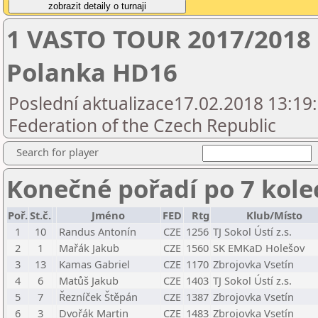
1 VASTO TOUR 2017/2018 3
Polanka HD16
Poslední aktualizace17.02.2018 13:19
Federation of the Czech Republic
Search for player
Konečné pořadí po 7 kole
Poř.
St.č.
Jméno
FED
Rtg
Klub/Místo
1
10
Randus Antonín
CZE
1256
TJ Sokol Ústí z.s.
2
1
Mařák Jakub
CZE
1560
SK EMKaD Holešov
3
13
Kamas Gabriel
CZE
1170
Zbrojovka Vsetín
4
6
Matůš Jakub
CZE
1403
TJ Sokol Ústí z.s.
5
7
Řezníček Štěpán
CZE
1387
Zbrojovka Vsetín
6
3
Dvořák Martin
CZE
1483
Zbrojovka Vsetín