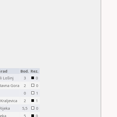
Grad
Bod.
Rez.
i Lošinj
3
0
Ravna Gora
2
0
0
1
 Kraljevica
2
1
Rijeka
5,5
0
jeka
5
0