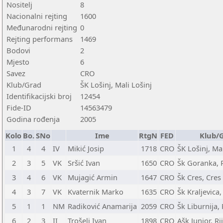
Nositelj
8
Nacionalni rejting
1600
Međunarodni rejting
0
Rejting performans
1469
Bodovi
2
Mjesto
6
Savez
CRO
Klub/Grad
ŠK Lošinj, Mali Lošinj
Identifikacijski broj
12454
Fide-ID
14563479
Godina rođenja
2005
Kolo
Bo.
SNo
Ime
RtgN
FED
Klub/
1
4
4
IV
Mikić Josip
1718
CRO
ŠK Lošinj, Mal
2
3
5
VK
Sršić Ivan
1650
CRO
Šk Goranka, 
3
4
6
VK
Mujagić Armin
1647
CRO
Šk Cres, Cres
4
3
7
VK
Kvaternik Marko
1635
CRO
Šk Kraljevica,
5
1
1
NM
Radiković Anamarija
2059
CRO
Šk Liburnija, 
6
2
3
II
Trošelj Ivan
1898
CRO
Ašk Junior, Ri