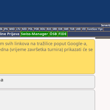
Servert
TA
JPN
MKD
LTU
NED
POL
POR
ROU
RUS
SRB
SVK
SWE
TUR
UKR
VIE
FontSize:11pt
ine Prijava
Swiss-Manager
ÖSB
FIDE
m svih linkova na tražilice poput Google-a,
jedna (vrijeme završetka turnira) prikazati će se
na