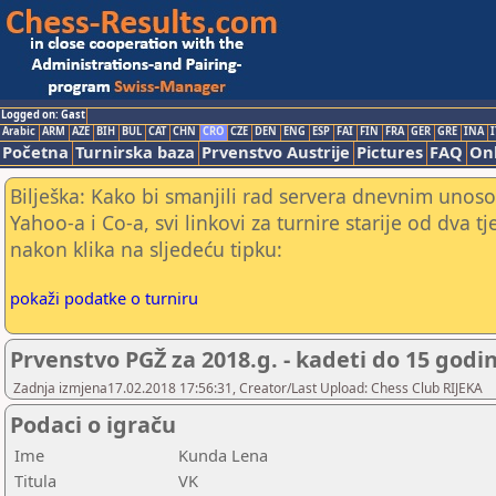
Logged on: Gast
Arabic
ARM
AZE
BIH
BUL
CAT
CHN
CRO
CZE
DEN
ENG
ESP
FAI
FIN
FRA
GER
GRE
INA
I
Početna
Turnirska baza
Prvenstvo Austrije
Pictures
FAQ
Onl
Bilješka: Kako bi smanjili rad servera dnevnim unoso
Yahoo-a i Co-a, svi linkovi za turnire starije od dva t
nakon klika na sljedeću tipku:
pokaži podatke o turniru
Prvenstvo PGŽ za 2018.g. - kadeti do 15 godi
Zadnja izmjena17.02.2018 17:56:31, Creator/Last Upload: Chess Club RIJEKA
Podaci o igraču
Ime
Kunda Lena
Titula
VK