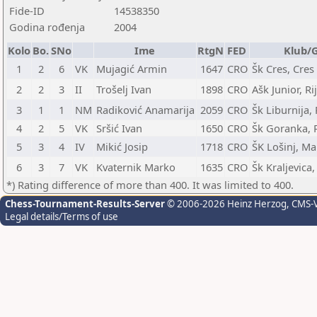
Fide-ID
14538350
Godina rođenja
2004
Kolo
Bo.
SNo
Ime
RtgN
FED
Klub/
1
2
6
VK
Mujagić Armin
1647
CRO
Šk Cres, Cres
2
2
3
II
Trošelj Ivan
1898
CRO
Ašk Junior, Ri
3
1
1
NM
Radiković Anamarija
2059
CRO
Šk Liburnija, 
4
2
5
VK
Sršić Ivan
1650
CRO
Šk Goranka, 
5
3
4
IV
Mikić Josip
1718
CRO
ŠK Lošinj, Mal
6
3
7
VK
Kvaternik Marko
1635
CRO
Šk Kraljevica,
*) Rating difference of more than 400. It was limited to 400.
Chess-Tournament-Results-Server
© 2006-2026 Heinz Herzog
, CMS-
Legal details/Terms of use