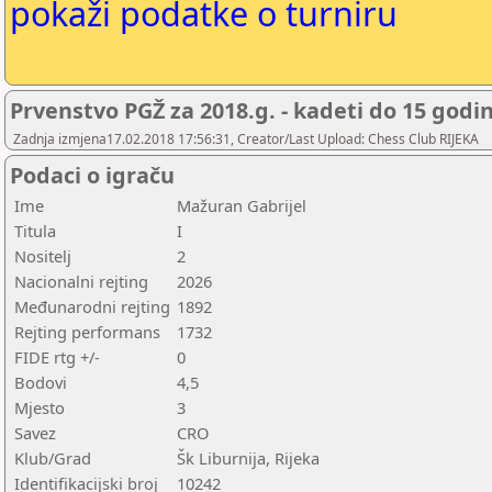
pokaži podatke o turniru
Prvenstvo PGŽ za 2018.g. - kadeti do 15 godi
Zadnja izmjena17.02.2018 17:56:31, Creator/Last Upload: Chess Club RIJEKA
Podaci o igraču
Ime
Mažuran Gabrijel
Titula
I
Nositelj
2
Nacionalni rejting
2026
Međunarodni rejting
1892
Rejting performans
1732
FIDE rtg +/-
0
Bodovi
4,5
Mjesto
3
Savez
CRO
Klub/Grad
Šk Liburnija, Rijeka
Identifikacijski broj
10242