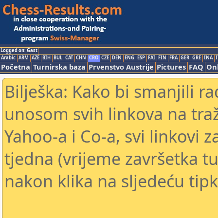
Logged on: Gast
Arabic
ARM
AZE
BIH
BUL
CAT
CHN
CRO
CZE
DEN
ENG
ESP
FAI
FIN
FRA
GER
GRE
INA
I
Početna
Turnirska baza
Prvenstvo Austrije
Pictures
FAQ
Onl
Bilješka: Kako bi smanjili 
unosom svih linkova na traž
Yahoo-a i Co-a, svi linkovi z
tjedna (vrijeme završetka tu
nakon klika na sljedeću tipk