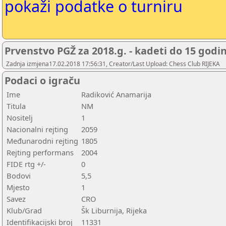
pokaži podatke o turniru
Prvenstvo PGŽ za 2018.g. - kadeti do 15 godi
Zadnja izmjena17.02.2018 17:56:31, Creator/Last Upload: Chess Club RIJEKA
Podaci o igraču
Ime
Radiković Anamarija
Titula
NM
Nositelj
1
Nacionalni rejting
2059
Međunarodni rejting
1805
Rejting performans
2004
FIDE rtg +/-
0
Bodovi
5,5
Mjesto
1
Savez
CRO
Klub/Grad
Šk Liburnija, Rijeka
Identifikacijski broj
11331