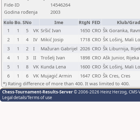
Fide-ID
14546264
Godina rođenja
2003
Kolo
Bo.
SNo
Ime
RtgN
FED
Klub/Gra
1
1
5
VK
Sršić Ivan
1650
CRO
Šk Goranka, Rav
2
1
4
IV
Mikić Josip
1718
CRO
ŠK Lošinj, Mali Lo
3
1
2
I
Mažuran Gabrijel
2026
CRO
Šk Liburnija, Rije
4
1
3
II
Trošelj Ivan
1898
CRO
Ašk Junior, Rijeka
5
1
8
VK
Kunda Lena
1600
CRO
ŠK Lošinj, Mali Lo
6
1
6
VK
Mujagić Armin
1647
CRO
Šk Cres, Cres
*) Rating difference of more than 400. It was limited to 400.
Chess-Tournament-Results-Server
© 2006-2026 Heinz Herzog
, CMS-
Legal details/Terms of use