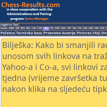
Logged on: Gast
Arabic
ARM
AZE
BIH
BUL
CAT
CHN
CRO
CZE
DEN
ENG
ESP
FAI
FIN
FRA
GER
GRE
INA
I
Početna
Turnirska baza
Prvenstvo Austrije
Pictures
FAQ
Onl
Bilješka: Kako bi smanjili 
unosom svih linkova na traž
Yahoo-a i Co-a, svi linkovi z
tjedna (vrijeme završetka tu
nakon klika na sljedeću tipk