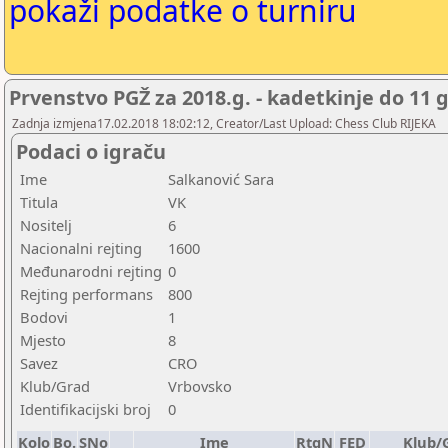
pokaži podatke o turniru
Prvenstvo PGŽ za 2018.g. - kadetkinje do 11 
Zadnja izmjena17.02.2018 18:02:12, Creator/Last Upload: Chess Club RIJEKA
Podaci o igraču
Ime
Salkanović Sara
Titula
VK
Nositelj
6
Nacionalni rejting
1600
Međunarodni rejting
0
Rejting performans
800
Bodovi
1
Mjesto
8
Savez
CRO
Klub/Grad
Vrbovsko
Identifikacijski broj
0
Kolo
Bo.
SNo
Ime
RtgN
FED
Klub/