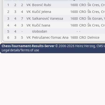
1
2
2
VK
Bosnić Rubi
1600
CRO
Šk Cres, Cr
2
3
4
VK
Kučić Jelena
1600
CRO
Šk Cres, Cr
3
4
7
VK
Salkanović Vanessa
1600
CRO
Šk Goran, 
4
4
3
VK
Kučić Ivana
1600
CRO
Šk Cres, Cr
5
4
-
slobodan
-
-
6
3
5
VK
Petrušanec-Tomac Ana
1600
CRO
Delnice
Chess-Tournament-Results-Server
© 2006-2026 Heinz Herzog
, CMS-
Legal details/Terms of use