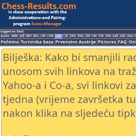
Logged on: Gast
Arabic
ARM
AZE
BIH
BUL
CAT
CHN
CRO
CZE
DEN
ENG
ESP
FAI
FIN
FRA
GER
GRE
INA
I
Početna
Turnirska baza
Prvenstvo Austrije
Pictures
FAQ
Onl
Bilješka: Kako bi smanjili 
unosom svih linkova na traž
Yahoo-a i Co-a, svi linkovi z
tjedna (vrijeme završetka tu
nakon klika na sljedeću tipk