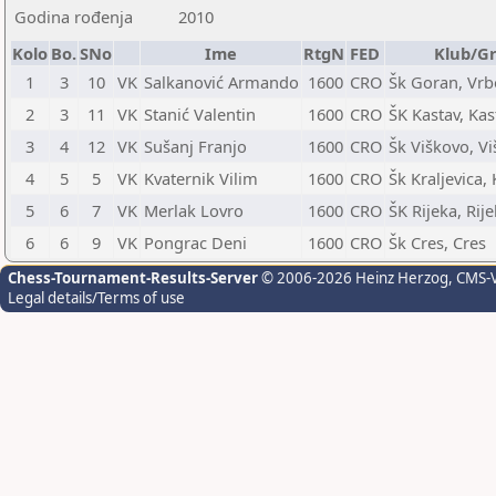
Godina rođenja
2010
Kolo
Bo.
SNo
Ime
RtgN
FED
Klub/G
1
3
10
VK
Salkanović Armando
1600
CRO
Šk Goran, Vr
2
3
11
VK
Stanić Valentin
1600
CRO
ŠK Kastav, Kas
3
4
12
VK
Sušanj Franjo
1600
CRO
Šk Viškovo, V
4
5
5
VK
Kvaternik Vilim
1600
CRO
Šk Kraljevica, 
5
6
7
VK
Merlak Lovro
1600
CRO
ŠK Rijeka, Rij
6
6
9
VK
Pongrac Deni
1600
CRO
Šk Cres, Cres
Chess-Tournament-Results-Server
© 2006-2026 Heinz Herzog
, CMS-
Legal details/Terms of use