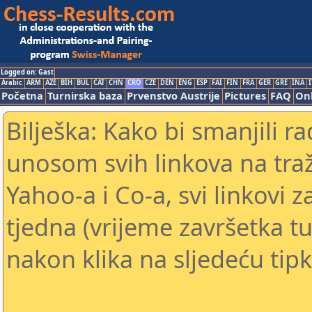
Logged on: Gast
Arabic
ARM
AZE
BIH
BUL
CAT
CHN
CRO
CZE
DEN
ENG
ESP
FAI
FIN
FRA
GER
GRE
INA
I
Početna
Turnirska baza
Prvenstvo Austrije
Pictures
FAQ
Onl
Bilješka: Kako bi smanjili 
unosom svih linkova na traž
Yahoo-a i Co-a, svi linkovi z
tjedna (vrijeme završetka tu
nakon klika na sljedeću tipk