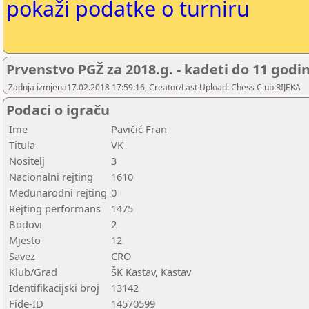
pokaži podatke o turniru
Prvenstvo PGŽ za 2018.g. - kadeti do 11 godi
Zadnja izmjena17.02.2018 17:59:16, Creator/Last Upload: Chess Club RIJEKA
Podaci o igraču
Ime
Pavičić Fran
Titula
VK
Nositelj
3
Nacionalni rejting
1610
Međunarodni rejting
0
Rejting performans
1475
Bodovi
2
Mjesto
12
Savez
CRO
Klub/Grad
ŠK Kastav, Kastav
Identifikacijski broj
13142
Fide-ID
14570599