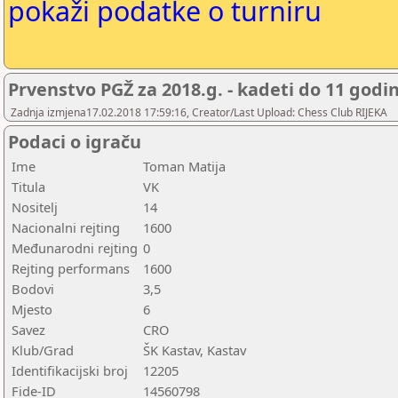
pokaži podatke o turniru
Prvenstvo PGŽ za 2018.g. - kadeti do 11 godi
Zadnja izmjena17.02.2018 17:59:16, Creator/Last Upload: Chess Club RIJEKA
Podaci o igraču
Ime
Toman Matija
Titula
VK
Nositelj
14
Nacionalni rejting
1600
Međunarodni rejting
0
Rejting performans
1600
Bodovi
3,5
Mjesto
6
Savez
CRO
Klub/Grad
ŠK Kastav, Kastav
Identifikacijski broj
12205
Fide-ID
14560798