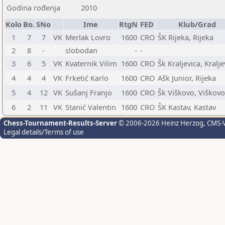
Godina rođenja
2010
Kolo
Bo.
SNo
Ime
RtgN
FED
Klub/Grad
1
7
7
VK
Merlak Lovro
1600
CRO
ŠK Rijeka, Rijeka
2
8
-
slobodan
-
-
3
6
5
VK
Kvaternik Vilim
1600
CRO
Šk Kraljevica, Kralje
4
4
4
VK
Frketić Karlo
1600
CRO
Ašk Junior, Rijeka
5
4
12
VK
Sušanj Franjo
1600
CRO
Šk Viškovo, Viškovo
6
2
11
VK
Stanić Valentin
1600
CRO
ŠK Kastav, Kastav
Chess-Tournament-Results-Server
© 2006-2026 Heinz Herzog
, CMS-
Legal details/Terms of use