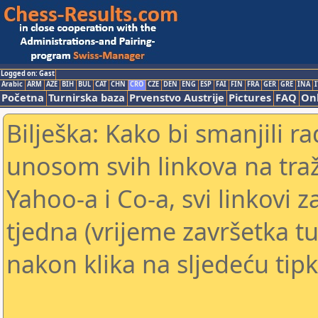
Logged on: Gast
Arabic
ARM
AZE
BIH
BUL
CAT
CHN
CRO
CZE
DEN
ENG
ESP
FAI
FIN
FRA
GER
GRE
INA
I
Početna
Turnirska baza
Prvenstvo Austrije
Pictures
FAQ
Onl
Bilješka: Kako bi smanjili 
unosom svih linkova na traž
Yahoo-a i Co-a, svi linkovi z
tjedna (vrijeme završetka tu
nakon klika na sljedeću tipk