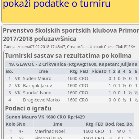
pokaži podatke o turniru
Prvenstvo školskih sportskih klubova Primo
2017/2018 poluzavršnica
Zadnja izmjena07.02.2018 17:48:47, Creator/Last Upload: Chess Club RIJEKA
Turnirski sastav sa rezultatima po kolima
19. GLAVOČ - 2 Crikvenica (RtgAvg:1600, Kapetan: Julijana P
Bo.
Ime
Rtg
FED
FideID
1
2
3
4
5
6
1
VK
Suden Mauro
1600
CRO
0
1
0
½
0
1
2
VK
Barnjak Jakov
1600
CRO
1
0
1
½
0
1
3
VK
Sundać Ivano
1600
CRO
1
0
0
1
½
½
4
Dragičević Marko
1600
CRO
0
0
0
½
1
½
Podaci o igraču
Suden Mauro VK 1600 CRO Rp:1429
Kolo
SNo
Ime
Rtg
FED
Bod.
Rez.
Bo.
1
47
Mavrinac Noel
1600
CRO
1
w 0
1
2
53
Simonaj Nuo
1600
CRO
3
s 1
1