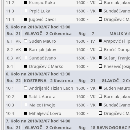
11.2
Kranjac Roko
1600
-
VK
Barnjak Jako
11.3
Prpić Luka
1600
-
VK
Sundać Ivan
11.4
Jugović Davor
1600
-
Dragičević M
5. Kolo na 2018/02/07 kod 13:00
Bo.
21
GLAVOČ - 2 Crikvenica
Rtg
-
7
MALIK Vi
8.1
VK
Suden Mauro
1600
-
IV
Arapović Fili
8.2
VK
Barnjak Jakov
1600
-
VK
Brnčić Damj
8.3
VK
Sundać Ivano
1600
-
VK
Sušanj Franj
8.4
Dragičević Marko
1600
-
Knežević Josi
6. Kolo na 2018/02/07 kod 13:30
Bo.
22
KOSTRENA - 2 Kostrena
Rtg
-
21
GLAVOČ - 2 C
10.1
Andrijanić Tizian Leon
1600
-
VK
Suden Maur
10.2
Sablić Aurora
1600
-
VK
Barnjak Jako
10.3
Malec Hrvoje
1600
-
VK
Sundać Ivan
10.4
Mihaljević Lovro
1600
-
Dragičević M
7. Kolo na 2018/02/07 kod 14:00
Bo.
21
GLAVOČ - 2 Crikvenica
Rtg
-
18
RAVNOGORAC R