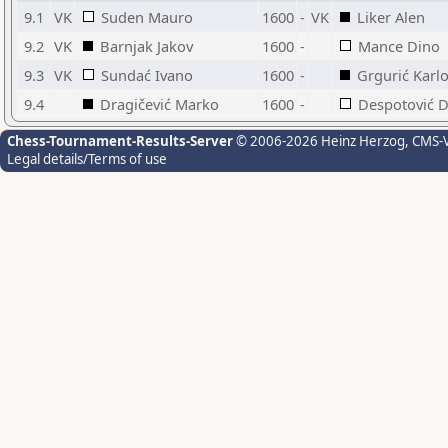
9.1
VK
Suden Mauro
1600
-
VK
Liker Alen
9.2
VK
Barnjak Jakov
1600
-
Mance Dino
9.3
VK
Sundać Ivano
1600
-
Grgurić Karl
9.4
Dragičević Marko
1600
-
Despotović D
Chess-Tournament-Results-Server
© 2006-2026 Heinz Herzog
, CMS-
Legal details/Terms of use