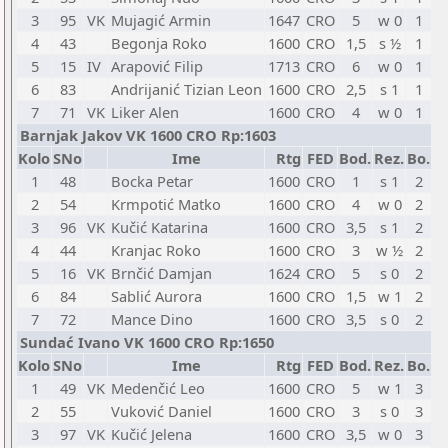
3
95
VK
Mujagić Armin
1647
CRO
5
w 0
1
4
43
Begonja Roko
1600
CRO
1,5
s ½
1
5
15
IV
Arapović Filip
1713
CRO
6
w 0
1
6
83
Andrijanić Tizian Leon
1600
CRO
2,5
s 1
1
7
71
VK
Liker Alen
1600
CRO
4
w 0
1
Barnjak Jakov VK 1600 CRO Rp:1603
Kolo
SNo
Ime
Rtg
FED
Bod.
Rez.
Bo.
1
48
Bocka Petar
1600
CRO
1
s 1
2
2
54
Krmpotić Matko
1600
CRO
4
w 0
2
3
96
VK
Kučić Katarina
1600
CRO
3,5
s 1
2
4
44
Kranjac Roko
1600
CRO
3
w ½
2
5
16
VK
Brnčić Damjan
1624
CRO
5
s 0
2
6
84
Sablić Aurora
1600
CRO
1,5
w 1
2
7
72
Mance Dino
1600
CRO
3,5
s 0
2
Sundać Ivano VK 1600 CRO Rp:1650
Kolo
SNo
Ime
Rtg
FED
Bod.
Rez.
Bo.
1
49
VK
Medenčić Leo
1600
CRO
5
w 1
3
2
55
Vuković Daniel
1600
CRO
3
s 0
3
3
97
VK
Kučić Jelena
1600
CRO
3,5
w 0
3