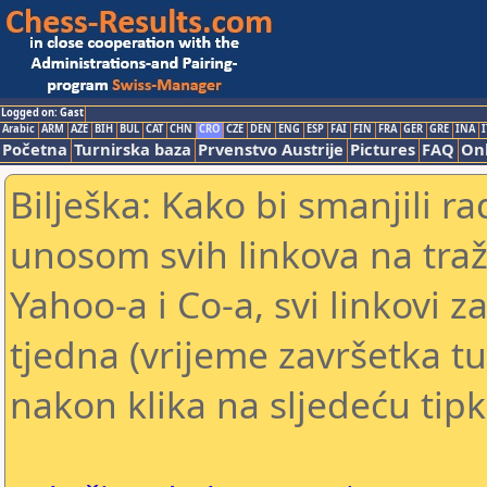
Logged on: Gast
Arabic
ARM
AZE
BIH
BUL
CAT
CHN
CRO
CZE
DEN
ENG
ESP
FAI
FIN
FRA
GER
GRE
INA
I
Početna
Turnirska baza
Prvenstvo Austrije
Pictures
FAQ
Onl
Bilješka: Kako bi smanjili 
unosom svih linkova na traž
Yahoo-a i Co-a, svi linkovi z
tjedna (vrijeme završetka tu
nakon klika na sljedeću tipk