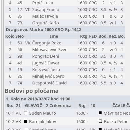
4
45
Prpić Luka
1600
CRO
2
s 1
3
5
17
VK
Sušanj Franjo
1600
CRO
3,5
w ½
3
6
85
Malec Hrvoje
1600
CRO
1
s ½
3
7
73
Grgurić Karlo
1600
CRO
0,5
w 1
3
Dragičević Marko 1600 CRO Rp:1442
Kolo
SNo
Ime
Rtg
FED
Bod.
Rez.
Bo.
1
50
VK
Čargonja Roko
1600
CRO
6
s 0
4
2
56
Milosavljević Sven
1600
CRO
2
w 0
4
3
98
Pongrac Deni
1600
CRO
3,5
s 0
4
4
46
Jugović Davor
1600
CRO
0,5
w ½
4
5
19
Knežević Josip
1600
CRO
0
s 1
4
6
86
Mihaljević Lovro
1600
CRO
4,5
w ½
4
7
74
Despotović David
1600
CRO
5,5
s 0
4
Bodovi po pločama
1. Kolo na 2018/02/07 kod 11:00
Bo.
21
GLAVOČ - 2 Crikvenica
Rtg
-
10
ČAVLE Č
10.1
VK
Suden Mauro
1600
-
Mavrinac Noe
10.2
VK
Barnjak Jakov
1600
-
Bocka Petar
10.3
VK
Sundać Ivano
1600
-
VK
Medenčić Le