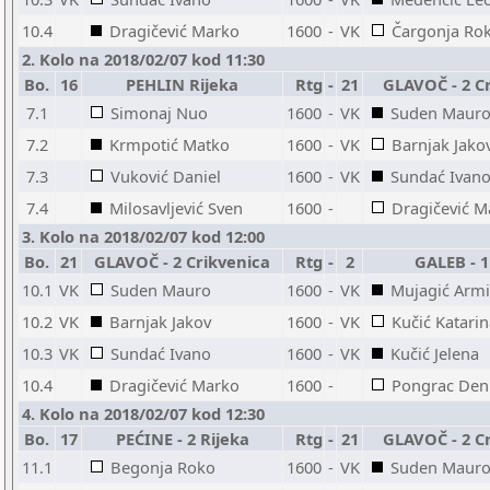
10.4
Dragičević Marko
1600
-
VK
Čargonja Ro
2. Kolo na 2018/02/07 kod 11:30
Bo.
16
PEHLIN Rijeka
Rtg
-
21
GLAVOČ - 2 C
7.1
Simonaj Nuo
1600
-
VK
Suden Maur
7.2
Krmpotić Matko
1600
-
VK
Barnjak Jako
7.3
Vuković Daniel
1600
-
VK
Sundać Ivan
7.4
Milosavljević Sven
1600
-
Dragičević M
3. Kolo na 2018/02/07 kod 12:00
Bo.
21
GLAVOČ - 2 Crikvenica
Rtg
-
2
GALEB - 1
10.1
VK
Suden Mauro
1600
-
VK
Mujagić Arm
10.2
VK
Barnjak Jakov
1600
-
VK
Kučić Katari
10.3
VK
Sundać Ivano
1600
-
VK
Kučić Jelena
10.4
Dragičević Marko
1600
-
Pongrac Den
4. Kolo na 2018/02/07 kod 12:30
Bo.
17
PEĆINE - 2 Rijeka
Rtg
-
21
GLAVOČ - 2 C
11.1
Begonja Roko
1600
-
VK
Suden Maur