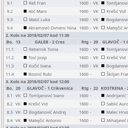
9.1
Reš Fran
1600
-
VK
Tomljanovi
9.2
Alić Maro
1600
-
VK
Krešić Vid
9.3
Matić Luka
1600
-
VK
Bogdanovi
9.4
Abramović-Dimenc Nina
1600
-
VK
Matejčić A
2. Kolo na 2018/02/07 kod 11:30
Bo.
13
GALEB - 2 Cres
Rtg
-
20
GLAVOČ - 1 
11.1
Rebernik Toma
1600
-
VK
Tomljanovi
11.2
Toić Josip
1600
-
VK
Krešić Vid
11.3
Kučić Ivana
1600
-
VK
Bogdanovi
11.4
Bosnić Rubi
1600
-
Škiljan Fr
3. Kolo na 2018/02/07 kod 12:00
Bo.
20
GLAVOČ - 1 Crikvenica
Rtg
-
22
KOSTRENA - 
8.1
VK
Tomljanović Ivano
1600
-
Andrijanić 
8.2
VK
Krešić Vid
1600
-
Sablić Aur
8.3
VK
Bogdanović Andrej
1600
-
Malec Hrvo
8.4
VK
Matejčić Antonio
1600
-
Mihaljević
4. Kolo na 2018/02/07 kod 12:30