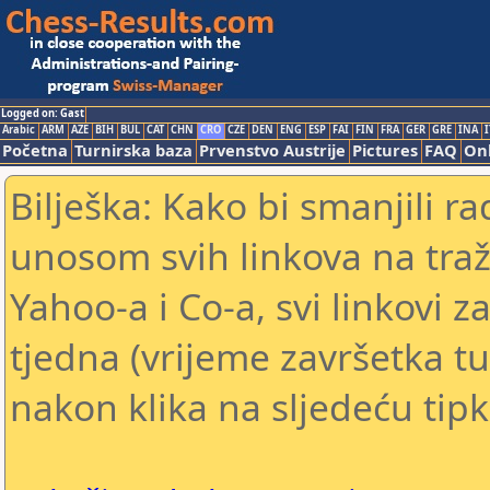
Logged on: Gast
Arabic
ARM
AZE
BIH
BUL
CAT
CHN
CRO
CZE
DEN
ENG
ESP
FAI
FIN
FRA
GER
GRE
INA
I
Početna
Turnirska baza
Prvenstvo Austrije
Pictures
FAQ
Onl
Bilješka: Kako bi smanjili 
unosom svih linkova na traž
Yahoo-a i Co-a, svi linkovi z
tjedna (vrijeme završetka tu
nakon klika na sljedeću tipk