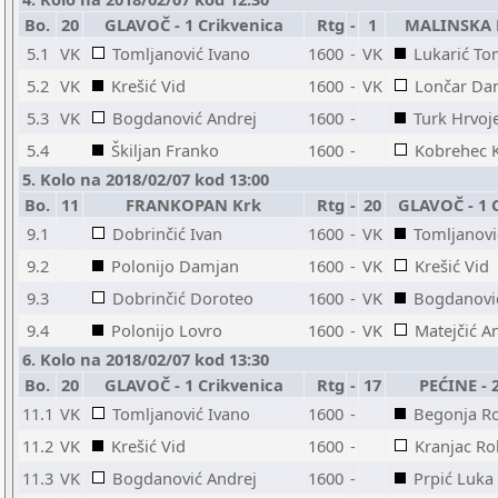
Bo.
20
GLAVOČ - 1 Crikvenica
Rtg
-
1
MALINSKA 
5.1
VK
Tomljanović Ivano
1600
-
VK
Lukarić T
5.2
VK
Krešić Vid
1600
-
VK
Lončar Dan
5.3
VK
Bogdanović Andrej
1600
-
Turk Hrvoj
5.4
Škiljan Franko
1600
-
Kobrehec K
5. Kolo na 2018/02/07 kod 13:00
Bo.
11
FRANKOPAN Krk
Rtg
-
20
GLAVOČ - 1 
9.1
Dobrinčić Ivan
1600
-
VK
Tomljanovi
9.2
Polonijo Damjan
1600
-
VK
Krešić Vid
9.3
Dobrinčić Doroteo
1600
-
VK
Bogdanovi
9.4
Polonijo Lovro
1600
-
VK
Matejčić A
6. Kolo na 2018/02/07 kod 13:30
Bo.
20
GLAVOČ - 1 Crikvenica
Rtg
-
17
PEĆINE - 
11.1
VK
Tomljanović Ivano
1600
-
Begonja R
11.2
VK
Krešić Vid
1600
-
Kranjac Ro
11.3
VK
Bogdanović Andrej
1600
-
Prpić Luka