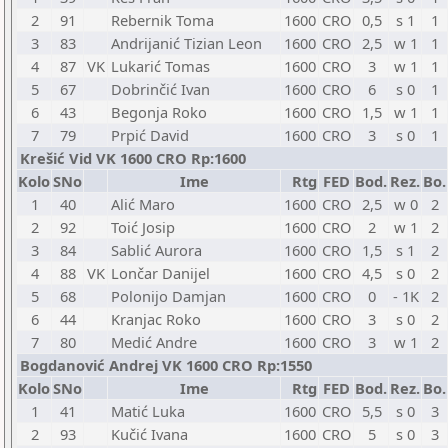
2
91
Rebernik Toma
1600
CRO
0,5
s 1
1
3
83
Andrijanić Tizian Leon
1600
CRO
2,5
w 1
1
4
87
VK
Lukarić Tomas
1600
CRO
3
w 1
1
5
67
Dobrinčić Ivan
1600
CRO
6
s 0
1
6
43
Begonja Roko
1600
CRO
1,5
w 1
1
7
79
Prpić David
1600
CRO
3
s 0
1
Krešić Vid VK 1600 CRO Rp:1600
Kolo
SNo
Ime
Rtg
FED
Bod.
Rez.
Bo.
1
40
Alić Maro
1600
CRO
2,5
w 0
2
2
92
Toić Josip
1600
CRO
2
w 1
2
3
84
Sablić Aurora
1600
CRO
1,5
s 1
2
4
88
VK
Lončar Danijel
1600
CRO
4,5
s 0
2
5
68
Polonijo Damjan
1600
CRO
0
- 1K
2
6
44
Kranjac Roko
1600
CRO
3
s 0
2
7
80
Medić Andre
1600
CRO
3
w 1
2
Bogdanović Andrej VK 1600 CRO Rp:1550
Kolo
SNo
Ime
Rtg
FED
Bod.
Rez.
Bo.
1
41
Matić Luka
1600
CRO
5,5
s 0
3
2
93
Kučić Ivana
1600
CRO
5
s 0
3