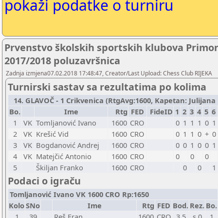
pokaži podatke o turniru
Prvenstvo školskih sportskih klubova Primo
2017/2018 poluzavršnica
Zadnja izmjena07.02.2018 17:48:47, Creator/Last Upload: Chess Club RIJEKA
Turnirski sastav sa rezultatima po kolima
14. GLAVOČ - 1 Crikvenica (RtgAvg:1600, Kapetan: Julijana P
Bo.
Ime
Rtg
FED
FideID
1
2
3
4
5
6
1
VK
Tomljanović Ivano
1600
CRO
0
1
1
1
0
1
2
VK
Krešić Vid
1600
CRO
0
1
1
0
+
0
3
VK
Bogdanović Andrej
1600
CRO
0
0
1
0
0
1
4
VK
Matejčić Antonio
1600
CRO
0
0
0
5
Škiljan Franko
1600
CRO
0
0
1
Podaci o igraču
Tomljanović Ivano VK 1600 CRO Rp:1650
Kolo
SNo
Ime
Rtg
FED
Bod.
Rez.
Bo.
1
39
Reš Fran
1600
CRO
3,5
s 0
1