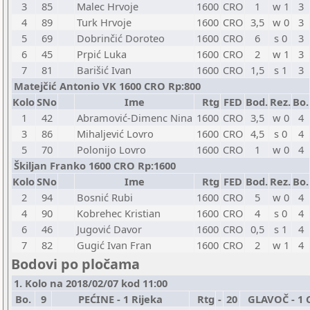
3
85
Malec Hrvoje
1600
CRO
1
w 1
3
4
89
Turk Hrvoje
1600
CRO
3,5
w 0
3
5
69
Dobrinčić Doroteo
1600
CRO
6
s 0
3
6
45
Prpić Luka
1600
CRO
2
w 1
3
7
81
Barišić Ivan
1600
CRO
1,5
s 1
3
Matejčić Antonio VK 1600 CRO Rp:800
Kolo
SNo
Ime
Rtg
FED
Bod.
Rez.
Bo.
1
42
Abramović-Dimenc Nina
1600
CRO
3,5
w 0
4
3
86
Mihaljević Lovro
1600
CRO
4,5
s 0
4
5
70
Polonijo Lovro
1600
CRO
1
w 0
4
Škiljan Franko 1600 CRO Rp:1600
Kolo
SNo
Ime
Rtg
FED
Bod.
Rez.
Bo.
2
94
Bosnić Rubi
1600
CRO
5
w 0
4
4
90
Kobrehec Kristian
1600
CRO
4
s 0
4
6
46
Jugović Davor
1600
CRO
0,5
s 1
4
7
82
Gugić Ivan Fran
1600
CRO
2
w 1
4
Bodovi po pločama
1. Kolo na 2018/02/07 kod 11:00
Bo.
9
PEĆINE - 1 Rijeka
Rtg
-
20
GLAVOČ - 1 