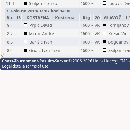
11.4
Škiljan Franko
1600
-
Jugović Da
7. Kolo na 2018/02/07 kod 14:00
Bo.
15
KOSTRENA -1 Kostrena
Rtg
-
20
GLAVOČ - 1 
8.1
Prpić David
1600
-
VK
Tomljanovi
8.2
Medić Andre
1600
-
VK
Krešić Vid
8.3
Barišić Ivan
1600
-
VK
Bogdanovi
8.4
Gugić Ivan Fran
1600
-
Škiljan Fr
Chess-Tournament-Results-Server
© 2006-2026 Heinz Herzog
, CMS-
Legal details/Terms of use