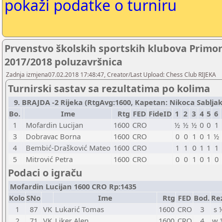
pokaži podatke o turniru
Prvenstvo školskih sportskih klubova Primo
2017/2018 poluzavršnica
Zadnja izmjena07.02.2018 17:48:47, Creator/Last Upload: Chess Club RIJEKA
Turnirski sastav sa rezultatima po kolima
9. BRAJDA -2 Rijeka (RtgAvg:1600, Kapetan: Nikoca Sabljak /
Bo.
Ime
Rtg
FED
FideID
1
2
3
4
5
6
1
Mofardin Lucijan
1600
CRO
½
½
½
0
0
1
3
Dobravac Borna
1600
CRO
0
0
1
0
1
½
4
Bembić-Drašković Mateo
1600
CRO
1
1
0
1
1
1
5
Mitrović Petra
1600
CRO
0
0
1
0
1
0
Podaci o igraču
Mofardin Lucijan 1600 CRO Rp:1435
Kolo
SNo
Ime
Rtg
FED
Bod.
Re
1
87
VK
Lukarić Tomas
1600
CRO
3
s 
2
71
VK
Liker Alen
1600
CRO
4
w 