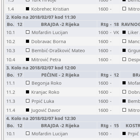
1.4
Kobrehec Kristian
1600
-
Mitro
2. Kolo na 2018/02/07 kod 11:30
Bo.
12
BRAJDA -2 Rijeka
Rtg
-
18
RAVNOG
10.1
Mofardin Lucijan
1600
-
VK
Liker
10.2
Dobravac Borna
1600
-
Manc
10.3
Bembić-Drašković Mateo
1600
-
Grgur
10.4
Mitrović Petra
1600
-
Despo
3. Kolo na 2018/02/07 kod 12:00
Bo.
17
PEĆINE - 2 Rijeka
Rtg
-
12
BRA
11.1
Begonja Roko
1600
-
Mofar
11.2
Kranjac Roko
1600
-
Dobr
11.3
Prpić Luka
1600
-
Bembi
11.4
Jugović Davor
1600
-
Mitro
4. Kolo na 2018/02/07 kod 12:30
Bo.
12
BRAJDA -2 Rijeka
Rtg
-
15
KOSTR
10.1
Mofardin Lucijan
1600
-
Prpić