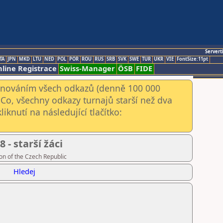
Servert
TA
JPN
MKD
LTU
NED
POL
POR
ROU
RUS
SRB
SVK
SWE
TUR
UKR
VIE
FontSize:11pt
line Registrace
Swiss-Manager
ÖSB
FIDE
kenováním všech odkazů (denně 100 000
Co, všechny odkazy turnajů starší než dva
iknutí na následující tlačítko:
 - starší žáci
on of the Czech Republic
Hledej