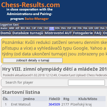
Logged on: Gast
Arabic
ARM
AZE
BIH
BUL
CAT
CHN
CRO
CZE
DEN
ENG
ESP
FAI
FIN
FRA
GER
GRE
INA
I
Domů
Databáze turnajů
Mistrovství AUT
Fotogalerie
FAQ
On
Poznámka: Kvůli redukci zatížení serveru denním s
přístupu a více) a vyhledávačů typu Google, Yahoo a 
týdny (od data ukončení turnaje) jsou zobrazeny po kl
Hry VIII. zimní olympiády dětí a mládeže 2018
Poslední aktualizace01.02.2018 12:12:49, Creator/Last Upload: Chess Federati
Search for player
Startovní listina
Čís.
Jméno
FideID
Rtg
Klub/Místo
1
Eret Matouš
364509
2177
Plzeňský kraj