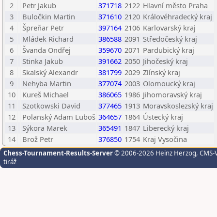
2
Petr Jakub
371718
2122
Hlavní město Praha
3
Buločkin Martin
371610
2120
Královéhradecký kraj
4
Špreňar Petr
397164
2106
Karlovarský kraj
5
Mládek Richard
386588
2091
Středočeský kraj
6
Švanda Ondřej
359670
2071
Pardubický kraj
7
Stinka Jakub
391662
2050
Jihočeský kraj
8
Skalský Alexandr
381799
2029
Zlínský kraj
9
Nehyba Martin
377074
2003
Olomoucký kraj
10
Kureš Michael
386065
1986
Jihomoravský kraj
11
Szotkowski David
377465
1913
Moravskoslezský kraj
12
Polanský Adam Luboš
364657
1864
Ústecký kraj
13
Sýkora Marek
365491
1847
Liberecký kraj
14
Brož Petr
376850
1754
Kraj Vysočina
Chess-Tournament-Results-Server
© 2006-2026 Heinz Herzog
, CMS-
tiráž