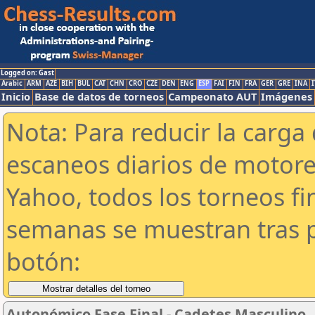
Logged on: Gast
Arabic
ARM
AZE
BIH
BUL
CAT
CHN
CRO
CZE
DEN
ENG
ESP
FAI
FIN
FRA
GER
GRE
INA
I
Inicio
Base de datos de torneos
Campeonato AUT
Imágenes
Nota: Para reducir la carga 
escaneos diarios de motor
Yahoo, todos los torneos f
semanas se muestran tras p
botón:
Autonómico Fase Final - Cadetes Masculino