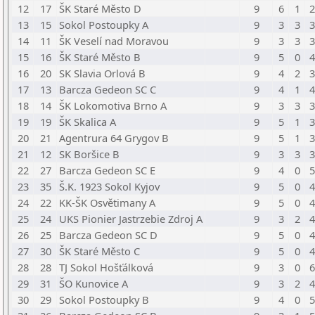
12
17
ŠK Staré Město D
9
6
1
2
13
15
Sokol Postoupky A
9
3
3
3
14
11
ŠK Veselí nad Moravou
9
3
3
3
15
16
ŠK Staré Město B
9
5
0
4
16
20
SK Slavia Orlová B
9
4
2
3
17
13
Barcza Gedeon SC C
9
4
1
4
18
14
ŠK Lokomotiva Brno A
9
3
3
3
19
19
ŠK Skalica A
9
5
1
3
20
21
Agentrura 64 Grygov B
9
5
1
3
21
12
SK Boršice B
9
3
3
3
22
27
Barcza Gedeon SC E
9
4
0
5
23
35
Š.K. 1923 Sokol Kyjov
9
5
0
4
24
22
KK-ŠK Osvětimany A
9
5
0
4
25
24
UKS Pionier Jastrzebie Zdroj A
9
3
2
4
26
25
Barcza Gedeon SC D
9
5
0
4
27
30
ŠK Staré Město C
9
5
0
4
28
28
TJ Sokol Hošťálková
9
3
0
6
29
31
ŠO Kunovice A
9
3
2
4
30
29
Sokol Postoupky B
9
4
0
5