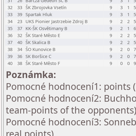
31
26
Barcza Gedeon SC B
9
3
1
5
32
33
ŠK Zbrojovka Vsetín
9
3
1
5
33
39
Spartak Hluk
9
3
1
5
34
23
UKS Pionier Jastrzebie Zdroj B
9
2
2
5
35
37
KK-ŠK Osvětimany B
9
2
1
6
36
32
ŠK Staré Město E
9
2
2
5
37
40
ŠK Skalica B
9
2
2
5
38
34
ŠO Kunovice B
9
2
0
7
39
36
SK Boršice C
9
2
0
7
40
38
ŠK Staré Město F
9
0
0
9
Poznámka:
Pomocné hodnocení1: points 
Pomocné hodnocení2: Buchhol
team-points of the opponents
Pomocné hodnocení3: Sonnebo
real points)