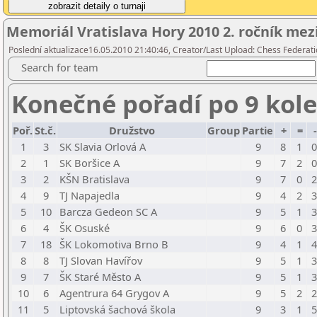
Memoriál Vratislava Hory 2010 2. ročník me
Poslední aktualizace16.05.2010 21:40:46, Creator/Last Upload: Chess Federati
Search for team
Konečné pořadí po 9 kol
Poř.
St.č.
Družstvo
Group
Partie
+
=
1
3
SK Slavia Orlová A
9
8
1
0
2
1
SK Boršice A
9
7
2
0
3
2
KŠN Bratislava
9
7
0
2
4
9
TJ Napajedla
9
4
2
3
5
10
Barcza Gedeon SC A
9
5
1
3
6
4
ŠK Osuské
9
6
0
3
7
18
ŠK Lokomotiva Brno B
9
4
1
4
8
8
TJ Slovan Havířov
9
5
1
3
9
7
ŠK Staré Město A
9
5
1
3
10
6
Agentrura 64 Grygov A
9
5
2
2
11
5
Liptovská šachová škola
9
3
1
5