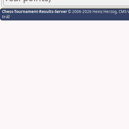
Chess-Tournament-Results-Server
© 2006-2026 Heinz Herzog
, CMS-
tiráž