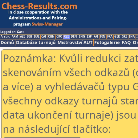
Logged on: Gast
Arabic
ARM
AZE
BIH
BUL
CAT
CHN
CRO
CZE
DEN
ENG
ESP
FAI
FIN
FRA
GER
GRE
INA
I
Domů
Databáze turnajů
Mistrovství AUT
Fotogalerie
FAQ
On
Poznámka: Kvůli redukci za
skenováním všech odkazů (
a více) a vyhledávačů typu 
všechny odkazy turnajů star
data ukončení turnaje) jsou
na následující tlačítko: