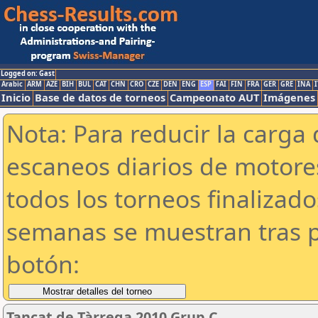
Logged on: Gast
Arabic
ARM
AZE
BIH
BUL
CAT
CHN
CRO
CZE
DEN
ENG
ESP
FAI
FIN
FRA
GER
GRE
INA
I
Inicio
Base de datos de torneos
Campeonato AUT
Imágenes
Nota: Para reducir la carga 
escaneos diarios de motor
todos los torneos finalizad
semanas se muestran tras p
botón:
Tancat de Tàrrega 2010 Grup C