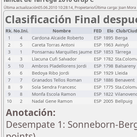
Última actualización05.06.2010 10:28:14, Propietario/Última carga: Joan Mora
Clasificación Final despu
Rk.
No.Ini.
Nombre
FED
Elo
Club/Ciu
1
4
Cardona Alcaide Roberto
ESP
1895
Berga
2
5
Careta Torras Antoni
ESP
1963
Avinyó
3
1
Ponsarnau Marquilles Jaume
ESP
1853
Tàrrega
4
3
Llacuna Cufi Salvador
ESP
1782
Sta.Colom
5
10
Ambros Pladellorens Jordi
ESP
1798
Balsareny
6
6
Bedoya Ribo Jordi
ESP
1929
Lleida
7
7
Granados Tellos Roman
ESP
1886
Benavent
8
9
Sola Sendra Francesc
ESP
1775
Sta.Colom
9
8
Monfa Escola Ramon
ESP
1822
Vilanoven
10
2
Nadal Gene Ramon
ESP
2005
Bellpuig
Anotación:
Desempate 1: Sonneborn-Berge
points)