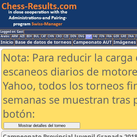
Logged on: Gast
Arabic
ARM
AZE
BIH
BUL
CAT
CHN
CRO
CZE
DEN
ENG
ESP
FAI
FIN
FRA
GER
GRE
INA
I
Inicio
Base de datos de torneos
Campeonato AUT
Imágenes
Nota: Para reducir la carga 
escaneos diarios de motor
Yahoo, todos los torneos f
semanas se muestran tras p
botón:
Campeonato Provincial Juvenil Granada 201