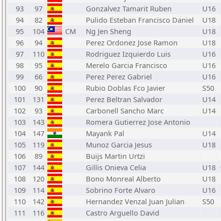
93
97
Gonzalvez Tamarit Ruben
U16
94
82
Pulido Esteban Francisco Daniel
U18
95
104
CM
Ng Jen Sheng
U18
96
94
Perez Ordonez Jose Ramon
U18
97
110
Rodriguez Izquierdo Luis
U16
98
95
Merelo Garcia Francisco
U16
99
66
Perez Perez Gabriel
U16
100
90
Rubio Doblas Fco Javier
S50
101
131
Perez Beltran Salvador
U14
102
93
Carbonell Sancho Marc
U14
103
143
Romera Gutierrez Jose Antonio
104
147
Mayank Pal
U14
105
119
Munoz Garcia Jesus
U18
106
89
Buijs Martin Urtzi
107
144
Gillis Onieva Celia
U18
108
120
Bono Monreal Alberto
U18
109
114
Sobrino Forte Alvaro
U16
110
142
Hernandez Venzal Juan Julian
S50
111
116
Castro Arguello David