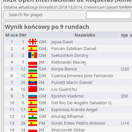
Ostatnia aktualizacja strony08.01.2018 13:20:14, Creator/Last Upload: BAR
Search for player
Wynik końcowy po 9 rundach
M-sce
SNr
Nazwisko
typ
1
1
GM
Jojua Davit
2
4
GM
Forcen Esteban Daniel
3
2
GM
Svetushkin Dmitry
4
7
IM
Klekowski Maciej
5
12
GM
Korpa Bence
U20
6
10
GM
Cuenca Jimenez Jose Fernando
7
20
IM
Pulvett Marin Daniel
8
16
IM
Liu Guanchu
9
5
GM
Epishin Vladimir
S50
10
6
GM
Del Rio De Angelis Salvador G.
11
17
IM
Espinosa Aranda Angel
12
13
GM
Anurag Mhamal
13
28
FM
Gines Esteo Pedro Antonio
U14
14
14
IM
Wieczorek Oskar