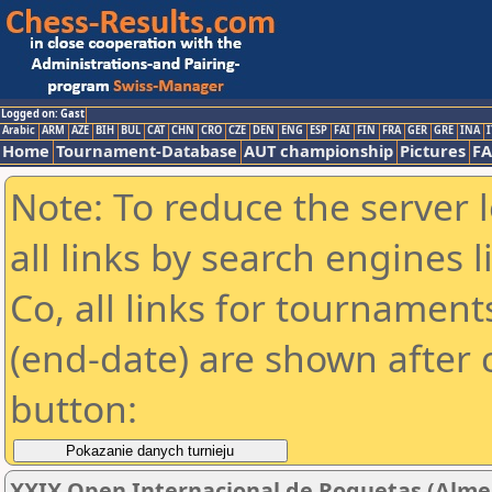
Logged on: Gast
Arabic
ARM
AZE
BIH
BUL
CAT
CHN
CRO
CZE
DEN
ENG
ESP
FAI
FIN
FRA
GER
GRE
INA
I
Home
Tournament-Database
AUT championship
Pictures
F
Note: To reduce the server 
all links by search engines
Co, all links for tournamen
(end-date) are shown after c
button:
XXIX Open Internacional de Roquetas (Almerí