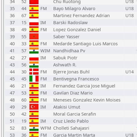
34
52
Chu Ruotong
U18
35
44
FM
Bayo Milagro Alvaro
U18
36
67
Martinez Fernandez Adrian
U18
37
15
IM
Barski Radoslaw
38
49
FM
Lopez Gonzalez Daniel
39
55
Saber Yasser
40
33
FM
Medarde Santiago Luis Marcos
41
57
WIM
Nandhidhaa Pv
42
27
IM
Sabuk Piotr
43
56
Ashwath R.
44
30
FM
Bjerre Jonas Buhl
U14
45
45
FM
Bentivegna Francesco
46
21
IM
Fernandez Garcia Jose Miguel
47
53
FM
Gavilan Diaz Mario
48
60
FM
Meneses Gonzalez Kevin Moises
49
29
IM
Atakisi Umut
50
42
Moral Garcia Serafin
51
19
IM
Cruz Lledo Pablo
52
83
WFM
Cholleti Sahajasri
53
36
FM
Garcia Martin Marta
U18