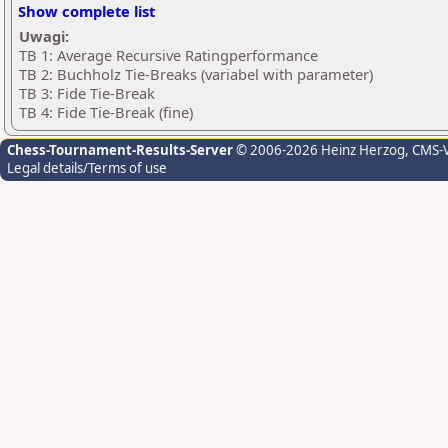
Show complete list
Uwagi:
TB 1: Average Recursive Ratingperformance
TB 2: Buchholz Tie-Breaks (variabel with parameter)
TB 3: Fide Tie-Break
TB 4: Fide Tie-Break (fine)
Chess-Tournament-Results-Server
© 2006-2026 Heinz Herzog
, CMS-
Legal details/Terms of use