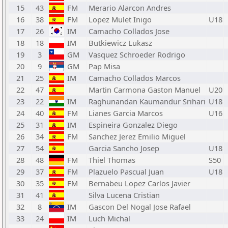
15
43
FM
Merario Alarcon Andres
16
38
FM
Lopez Mulet Inigo
U18
17
26
IM
Camacho Collados Jose
18
18
IM
Butkiewicz Lukasz
19
3
GM
Vasquez Schroeder Rodrigo
20
9
GM
Pap Misa
21
25
IM
Camacho Collados Marcos
22
47
Martin Carmona Gaston Manuel
U20
23
22
IM
Raghunandan Kaumandur Srihari
U18
24
40
FM
Lianes Garcia Marcos
U16
25
31
IM
Espineira Gonzalez Diego
26
34
FM
Sanchez Jerez Emilio Miguel
27
54
Garcia Sancho Josep
U18
28
48
FM
Thiel Thomas
S50
29
37
FM
Plazuelo Pascual Juan
U18
30
35
FM
Bernabeu Lopez Carlos Javier
31
41
Silva Lucena Cristian
32
8
IM
Gascon Del Nogal Jose Rafael
33
24
IM
Luch Michal