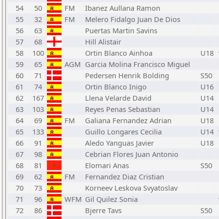
54
50
FM
Ibanez Aullana Ramon
55
32
FM
Melero Fidalgo Juan De Dios
56
63
Puertas Martin Savins
57
68
Hill Alistair
58
100
Ortin Blanco Ainhoa
U18
59
65
AGM
Garcia Molina Francisco Miguel
60
71
Pedersen Henrik Bolding
S50
61
74
Ortin Blanco Inigo
U16
62
167
Llena Velarde David
U14
63
103
Reyes Penas Sebastian
U14
64
69
FM
Galiana Fernandez Adrian
U18
65
133
Guillo Longares Cecilia
U14
66
91
Aledo Yanguas Javier
U18
67
98
Cebrian Flores Juan Antonio
68
81
Elomari Anas
S50
69
62
FM
Fernandez Diaz Cristian
70
73
Korneev Leskova Svyatoslav
71
96
WFM
Gil Quilez Sonia
72
86
Bjerre Tavs
S50