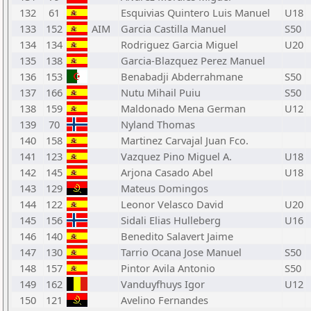
132
61
Esquivias Quintero Luis Manuel
U18
133
152
AIM
Garcia Castilla Manuel
S50
134
134
Rodriguez Garcia Miguel
U20
135
138
Garcia-Blazquez Perez Manuel
136
153
Benabadji Abderrahmane
S50
137
166
Nutu Mihail Puiu
S50
138
159
Maldonado Mena German
U12
139
70
Nyland Thomas
140
158
Martinez Carvajal Juan Fco.
141
123
Vazquez Pino Miguel A.
U18
142
145
Arjona Casado Abel
U18
143
129
Mateus Domingos
144
122
Leonor Velasco David
U20
145
156
Sidali Elias Hulleberg
U16
146
140
Benedito Salavert Jaime
147
130
Tarrio Ocana Jose Manuel
S50
148
157
Pintor Avila Antonio
S50
149
162
Vanduyfhuys Igor
U12
150
121
Avelino Fernandes