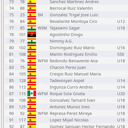
73
78
Sanchez Martinez Andres
74
88
Berrocal Ruiz Valentin
75
23
IM
Gonzalez Trigal Jose Luis
76
84
Revaliente Montoya Ciro
U12
77
85
WIM
Tejaswini Sagar
U18
78
101
Agostinho Diogo
79
77
Nimmy A.G.
80
102
Dominguez Ruiz Mario
U16
81
108
Martin Rodriguez Emilio
S50
82
76
WFM
Redondo Benavente Ana
U18
83
75
Chacon Perez Juan
84
105
Crespo Ruiz Manuel Maria
85
128
Tadevosyan Aspet
U14
86
112
Ingunza Curro Andres
U14
87
115
WFM
Roque Sola Gisela
U20
88
106
Gonzalvez Tamarit Ivan
U18
89
125
Antunez Munoz Ines
U18
90
92
WFM
Represa Perez Mireya
U18
91
117
Lopez Mijail Nicolas
U16
92
87
Gomez Sanjuan Hector Fernando
U18