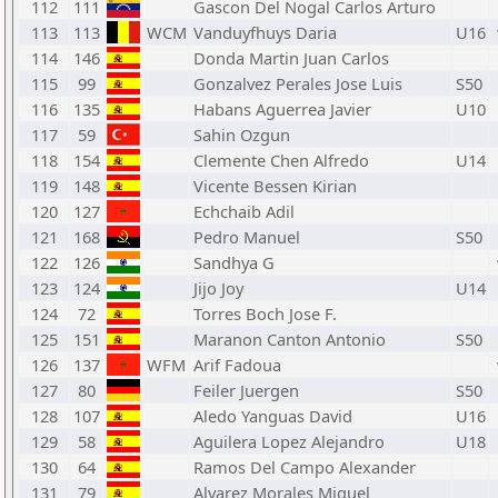
112
111
Gascon Del Nogal Carlos Arturo
113
113
WCM
Vanduyfhuys Daria
U16
114
146
Donda Martin Juan Carlos
115
99
Gonzalvez Perales Jose Luis
S50
116
135
Habans Aguerrea Javier
U10
117
59
Sahin Ozgun
118
154
Clemente Chen Alfredo
U14
119
148
Vicente Bessen Kirian
120
127
Echchaib Adil
121
168
Pedro Manuel
S50
122
126
Sandhya G
123
124
Jijo Joy
U14
124
72
Torres Boch Jose F.
125
151
Maranon Canton Antonio
S50
126
137
WFM
Arif Fadoua
127
80
Feiler Juergen
S50
128
107
Aledo Yanguas David
U16
129
58
Aguilera Lopez Alejandro
U18
130
64
Ramos Del Campo Alexander
131
79
Alvarez Morales Miguel