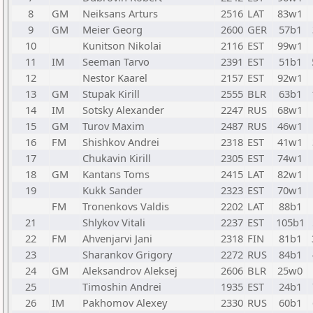
8
GM
Neiksans Arturs
2516
LAT
83w1
9
GM
Meier Georg
2600
GER
57b1
10
Kunitson Nikolai
2116
EST
99w1
11
IM
Seeman Tarvo
2391
EST
51b1
12
Nestor Kaarel
2157
EST
92w1
13
GM
Stupak Kirill
2555
BLR
63b1
14
IM
Sotsky Alexander
2247
RUS
68w1
15
GM
Turov Maxim
2487
RUS
46w1
16
FM
Shishkov Andrei
2318
EST
41w1
17
Chukavin Kirill
2305
EST
74w1
18
GM
Kantans Toms
2415
LAT
82w1
19
Kukk Sander
2323
EST
70w1
FM
Tronenkovs Valdis
2202
LAT
88b1
21
Shlykov Vitali
2237
EST
105b1
22
FM
Ahvenjarvi Jani
2318
FIN
81b1
23
Sharankov Grigory
2272
RUS
84b1
24
GM
Aleksandrov Aleksej
2606
BLR
25w0
25
Timoshin Andrei
1935
EST
24b1
26
IM
Pakhomov Alexey
2330
RUS
60b1