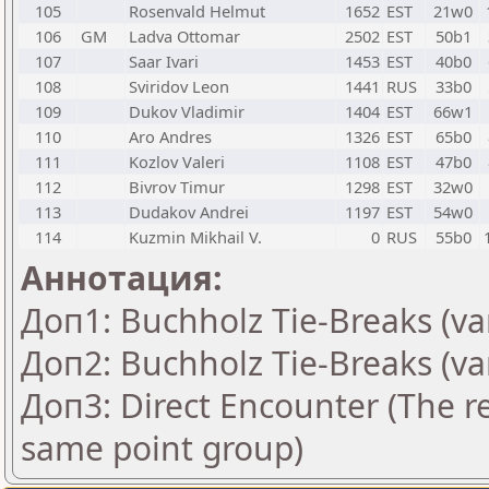
105
Rosenvald Helmut
1652
EST
21w0
106
GM
Ladva Ottomar
2502
EST
50b1
107
Saar Ivari
1453
EST
40b0
108
Sviridov Leon
1441
RUS
33b0
109
Dukov Vladimir
1404
EST
66w1
110
Aro Andres
1326
EST
65b0
111
Kozlov Valeri
1108
EST
47b0
112
Bivrov Timur
1298
EST
32w0
113
Dudakov Andrei
1197
EST
54w0
114
Kuzmin Mikhail V.
0
RUS
55b0
Аннотация:
Доп1: Buchholz Tie-Breaks (va
Доп2: Buchholz Tie-Breaks (va
Доп3: Direct Encounter (The re
same point group)