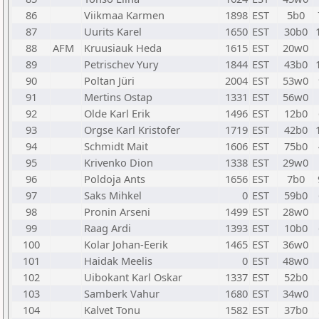
86
Viikmaa Karmen
1898
EST
5b0
87
Uurits Karel
1650
EST
30b0
88
AFM
Kruusiauk Heda
1615
EST
20w0
89
Petrischev Yury
1844
EST
43b0
90
Poltan Jüri
2004
EST
53w0
91
Mertins Ostap
1331
EST
56w0
92
Olde Karl Erik
1496
EST
12b0
93
Orgse Karl Kristofer
1719
EST
42b0
94
Schmidt Mait
1606
EST
75b0
95
Krivenko Dion
1338
EST
29w0
96
Poldoja Ants
1656
EST
7b0
97
Saks Mihkel
0
EST
59b0
98
Pronin Arseni
1499
EST
28w0
99
Raag Ardi
1393
EST
10b0
100
Kolar Johan-Eerik
1465
EST
36w0
101
Haidak Meelis
0
EST
48w0
102
Uibokant Karl Oskar
1337
EST
52b0
103
Samberk Vahur
1680
EST
34w0
104
Kalvet Tonu
1582
EST
37b0