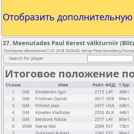
Отобразить дополнительну
27. Meenutades Paul Kerest välkturniir (Bli
Последнее обновление21.01.2018 20:04:45, Автор: Peep Narusberg,Послед
Search for player
Итоговое положение по
Ст.ном
Имя
Рейт.
ФЕД.
1.Тур
1
GM
Kovalenko Igor
2713
LAT
49b1
2
GM
Fridman Daniel
2617
GER
69w1
3
GM
Ehlvest Jaan
2477
USA
64b1
4
GM
Kovalev Vladislav
2553
BLR
44b1
5
GM
Meskovs Nikita
2577
LAT
86w1
6
WIM
Narva Mai
2284
EST
73b1
7
Dubrovin Robert
2242
EST
96w1