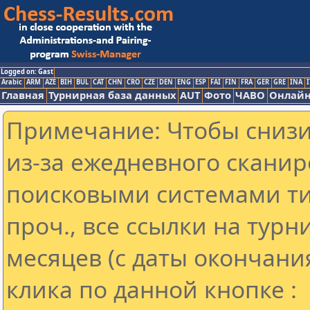
Logged on: Gast
Arabic
ARM
AZE
BIH
BUL
CAT
CHN
CRO
CZE
DEN
ENG
ESP
FAI
FIN
FRA
GER
GRE
INA
I
Главная
Турнирная база данных
AUT
Фото
ЧАВО
Онлайн
Примечание: Чтобы снизит
из-за ежедневного сканир
поисковыми системами ти
проч., все ссылки на тур
месяцев (с даты окончани
клика по данной кнопке :