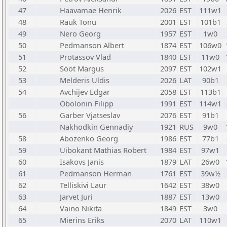
47
Haavamae Henrik
2026
EST
111w1
48
Rauk Tonu
2001
EST
101b1
49
Nero Georg
1957
EST
1w0
50
Pedmanson Albert
1874
EST
106w0
51
Protassov Vlad
1840
EST
11w0
52
Sööt Margus
2097
EST
102w1
53
Melderis Uldis
2026
LAT
90b1
54
Avchijev Edgar
2058
EST
113b1
Obolonin Filipp
1991
EST
114w1
56
Garber Vjatseslav
2076
EST
91b1
Nakhodkin Gennadiy
1921
RUS
9w0
58
Abozenko Georg
1986
EST
77b1
59
Uibokant Mathias Robert
1984
EST
97w1
60
Isakovs Janis
1879
LAT
26w0
61
Pedmanson Herman
1761
EST
39w½
62
Telliskivi Laur
1642
EST
38w0
63
Jarvet Juri
1887
EST
13w0
64
Vaino Nikita
1849
EST
3w0
65
Mierins Eriks
2070
LAT
110w1