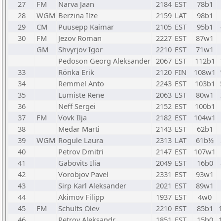
27
FM
Narva Jaan
2184
EST
78b1
28
WGM
Berzina Ilze
2159
LAT
98b1
29
CM
Puusepp Kaimar
2105
EST
95b1
30
FM
Jezov Roman
2227
EST
87w1
GM
Shvyrjov Igor
2210
EST
71w1
Pedoson Georg Aleksander
2067
EST
112b1
33
Rönka Erik
2120
FIN
108w1
34
Remmel Anto
2243
EST
103b1
35
Lumiste Rene
2063
EST
80w1
36
Neff Sergei
2152
EST
100b1
37
FM
Vovk Ilja
2182
EST
104w1
38
Medar Marti
2143
EST
62b1
39
WGM
Rogule Laura
2313
LAT
61b½
40
Petrov Dmitri
2147
EST
107w1
41
Gabovits Ilia
2049
EST
16b0
42
Vorobjov Pavel
2331
EST
93w1
43
Sirp Karl Aleksander
2021
EST
89w1
44
Akimov Filipp
1937
EST
4w0
45
FM
Schults Olev
2210
EST
85b1
46
Petrov Aleksandr
1851
EST
15b0