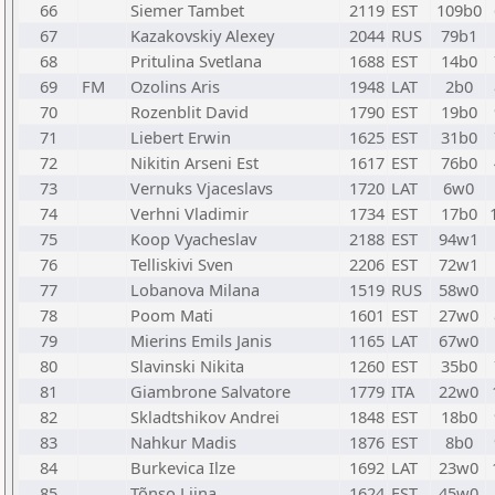
66
Siemer Tambet
2119
EST
109b0
67
Kazakovskiy Alexey
2044
RUS
79b1
68
Pritulina Svetlana
1688
EST
14b0
69
FM
Ozolins Aris
1948
LAT
2b0
70
Rozenblit David
1790
EST
19b0
71
Liebert Erwin
1625
EST
31b0
72
Nikitin Arseni Est
1617
EST
76b0
73
Vernuks Vjaceslavs
1720
LAT
6w0
74
Verhni Vladimir
1734
EST
17b0
75
Koop Vyacheslav
2188
EST
94w1
76
Telliskivi Sven
2206
EST
72w1
77
Lobanova Milana
1519
RUS
58w0
78
Poom Mati
1601
EST
27w0
79
Mierins Emils Janis
1165
LAT
67w0
80
Slavinski Nikita
1260
EST
35b0
81
Giambrone Salvatore
1779
ITA
22w0
82
Skladtshikov Andrei
1848
EST
18b0
83
Nahkur Madis
1876
EST
8b0
84
Burkevica Ilze
1692
LAT
23w0
85
Tõnso Liina
1624
EST
45w0