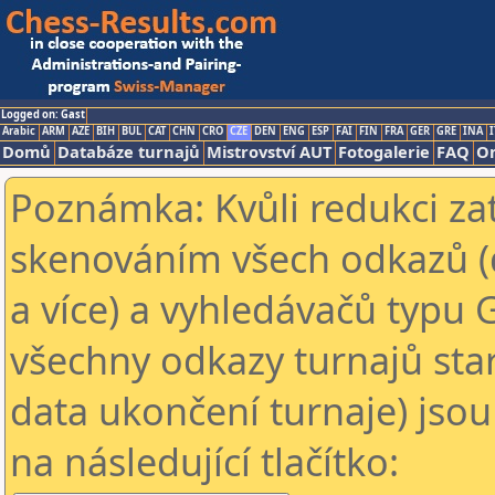
Logged on: Gast
Arabic
ARM
AZE
BIH
BUL
CAT
CHN
CRO
CZE
DEN
ENG
ESP
FAI
FIN
FRA
GER
GRE
INA
I
Domů
Databáze turnajů
Mistrovství AUT
Fotogalerie
FAQ
On
Poznámka: Kvůli redukci za
skenováním všech odkazů (
a více) a vyhledávačů typu 
všechny odkazy turnajů star
data ukončení turnaje) jsou
na následující tlačítko: