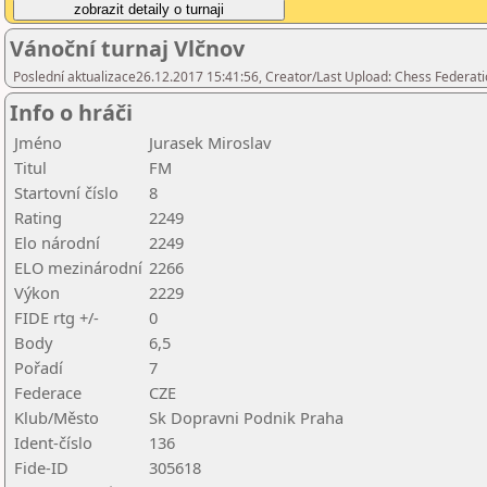
Vánoční turnaj Vlčnov
Poslední aktualizace26.12.2017 15:41:56, Creator/Last Upload: Chess Federati
Info o hráči
Jméno
Jurasek Miroslav
Titul
FM
Startovní číslo
8
Rating
2249
Elo národní
2249
ELO mezinárodní
2266
Výkon
2229
FIDE rtg +/-
0
Body
6,5
Pořadí
7
Federace
CZE
Klub/Město
Sk Dopravni Podnik Praha
Ident-číslo
136
Fide-ID
305618