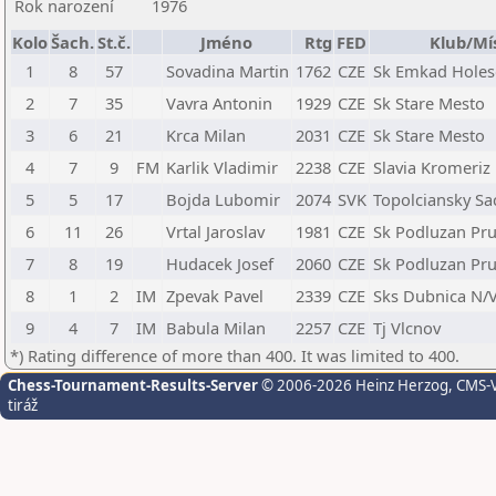
Rok narození
1976
Kolo
Šach.
St.č.
Jméno
Rtg
FED
Klub/Mí
1
8
57
Sovadina Martin
1762
CZE
Sk Emkad Holes
2
7
35
Vavra Antonin
1929
CZE
Sk Stare Mesto
3
6
21
Krca Milan
2031
CZE
Sk Stare Mesto
4
7
9
FM
Karlik Vladimir
2238
CZE
Slavia Kromeriz
5
5
17
Bojda Lubomir
2074
SVK
Topolciansky Sa
6
11
26
Vrtal Jaroslav
1981
CZE
Sk Podluzan Pru
7
8
19
Hudacek Josef
2060
CZE
Sk Podluzan Pru
8
1
2
IM
Zpevak Pavel
2339
CZE
Sks Dubnica N/
9
4
7
IM
Babula Milan
2257
CZE
Tj Vlcnov
*) Rating difference of more than 400. It was limited to 400.
Chess-Tournament-Results-Server
© 2006-2026 Heinz Herzog
, CMS-
tiráž