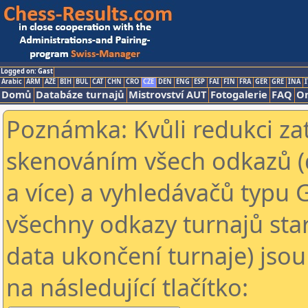
Logged on: Gast
Arabic
ARM
AZE
BIH
BUL
CAT
CHN
CRO
CZE
DEN
ENG
ESP
FAI
FIN
FRA
GER
GRE
INA
I
Domů
Databáze turnajů
Mistrovství AUT
Fotogalerie
FAQ
On
Poznámka: Kvůli redukci za
skenováním všech odkazů (
a více) a vyhledávačů typu 
všechny odkazy turnajů star
data ukončení turnaje) jsou
na následující tlačítko: