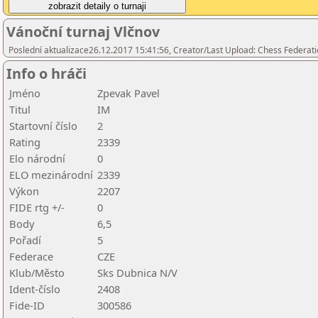
Vánoční turnaj Vlčnov
Poslední aktualizace26.12.2017 15:41:56, Creator/Last Upload: Chess Federati
Info o hráči
Jméno
Zpevak Pavel
Titul
IM
Startovní číslo
2
Rating
2339
Elo národní
0
ELO mezinárodní
2339
Výkon
2207
FIDE rtg +/-
0
Body
6,5
Pořadí
5
Federace
CZE
Klub/Město
Sks Dubnica N/V
Ident-číslo
2408
Fide-ID
300586