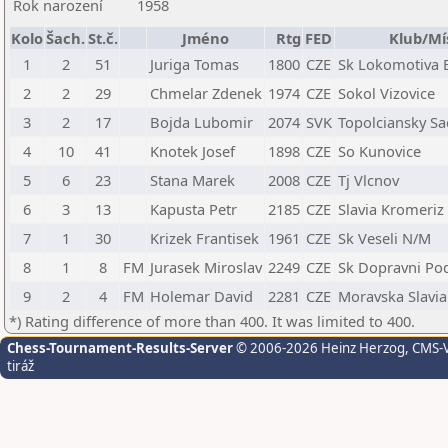
Rok narození
1958
Kolo
Šach.
St.č.
Jméno
Rtg
FED
Klub/Mí
1
2
51
Juriga Tomas
1800
CZE
Sk Lokomotiva B
2
2
29
Chmelar Zdenek
1974
CZE
Sokol Vizovice
3
2
17
Bojda Lubomir
2074
SVK
Topolciansky Sa
4
10
41
Knotek Josef
1898
CZE
So Kunovice
5
6
23
Stana Marek
2008
CZE
Tj Vlcnov
6
3
13
Kapusta Petr
2185
CZE
Slavia Kromeriz
7
1
30
Krizek Frantisek
1961
CZE
Sk Veseli N/M
8
1
8
FM
Jurasek Miroslav
2249
CZE
Sk Dopravni Po
9
2
4
FM
Holemar David
2281
CZE
Moravska Slavi
*) Rating difference of more than 400. It was limited to 400.
Chess-Tournament-Results-Server
© 2006-2026 Heinz Herzog
, CMS-
tiráž