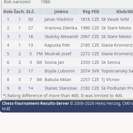
Rok narození
1986
Kolo
Šach.
St.č.
Jméno
Rtg
FED
Klub/Mí
1
1
50
Janas Vladimir
1818
CZE
Sk Veseli N/M
2
1
27
Vranova Zdenka
1980
CZE
Sk Stare Mesto
3
1
18
Skalsky Alexandr
2067
CZE
Sk Stare Mesto
4
1
13
Kapusta Petr
2185
CZE
Slavia Kromeriz
5
2
5
FM
Mudrak Josef
2272
CZE
Slavia Kromeriz
6
2
3
IM
Sosna Jan
2333
CZE
Sk Senica
7
2
17
Bojda Lubomir
2074
SVK
Topolciansky S
8
5
7
IM
Babula Milan
2257
CZE
Tj Vlcnov
9
6
14
Stanec Stanislav
2182
CZE
Sk Podluzan Pr
*) Rating difference of more than 400. It was limited to 400.
Chess-Tournament-Results-Server
© 2006-2026 Heinz Herzog
, CMS-
tiráž