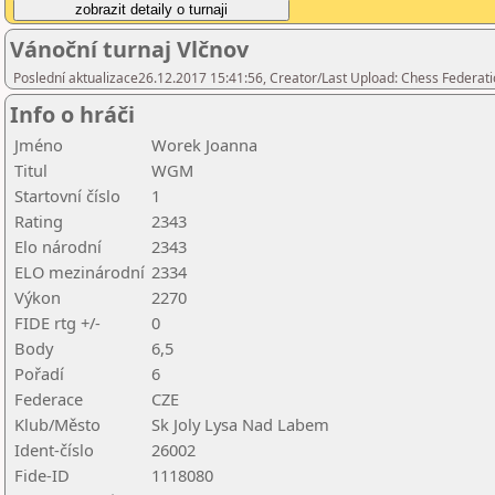
Vánoční turnaj Vlčnov
Poslední aktualizace26.12.2017 15:41:56, Creator/Last Upload: Chess Federati
Info o hráči
Jméno
Worek Joanna
Titul
WGM
Startovní číslo
1
Rating
2343
Elo národní
2343
ELO mezinárodní
2334
Výkon
2270
FIDE rtg +/-
0
Body
6,5
Pořadí
6
Federace
CZE
Klub/Město
Sk Joly Lysa Nad Labem
Ident-číslo
26002
Fide-ID
1118080