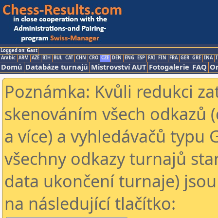
Logged on: Gast
Arabic
ARM
AZE
BIH
BUL
CAT
CHN
CRO
CZE
DEN
ENG
ESP
FAI
FIN
FRA
GER
GRE
INA
I
Domů
Databáze turnajů
Mistrovství AUT
Fotogalerie
FAQ
On
Poznámka: Kvůli redukci za
skenováním všech odkazů (
a více) a vyhledávačů typu 
všechny odkazy turnajů star
data ukončení turnaje) jsou
na následující tlačítko: