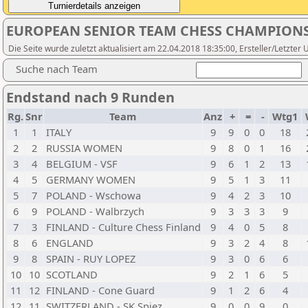
EUROPEAN SENIOR TEAM CHESS CHAMPIONSH
Die Seite wurde zuletzt aktualisiert am 22.04.2018 18:35:00, Ersteller/Letzter
Suche nach Team
Endstand nach 9 Runden
Rg.
Snr
Team
Anz
+
=
-
Wtg1
1
1
ITALY
9
9
0
0
18
2
2
RUSSIA WOMEN
9
8
0
1
16
3
4
BELGIUM - VSF
9
6
1
2
13
4
5
GERMANY WOMEN
9
5
1
3
11
5
7
POLAND - Wschowa
9
4
2
3
10
6
9
POLAND - Walbrzych
9
3
3
3
9
7
3
FINLAND - Culture Chess Finland
9
4
0
5
8
8
6
ENGLAND
9
3
2
4
8
9
8
SPAIN - RUY LOPEZ
9
3
0
6
6
10
10
SCOTLAND
9
2
1
6
5
11
12
FINLAND - Cone Guard
9
1
2
6
4
12
11
SWITZERLAND - SK Spiez
9
0
0
9
0