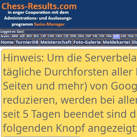
Logged on: Gast
Arabic
ARM
AZE
BIH
BUL
CAT
CHN
CRO
CZE
DEN
ENG
ESP
FAI
FIN
FRA
GER
GRE
INA
I
Home
TurnierDB
Meisterschaft
Foto-Galerie
Meldekartei
El
Hinweis: Um die Serverbel
tägliche Durchforsten aller 
Seiten und mehr) von Goog
reduzieren, werden bei alle
seit 5 Tagen beendet sind d
folgenden Knopf angezeigt