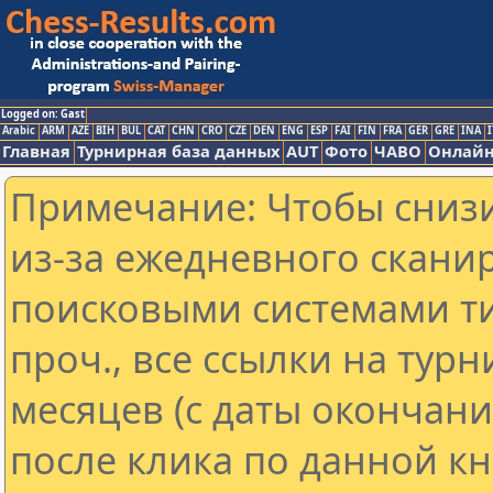
Logged on: Gast
Arabic
ARM
AZE
BIH
BUL
CAT
CHN
CRO
CZE
DEN
ENG
ESP
FAI
FIN
FRA
GER
GRE
INA
I
Главная
Турнирная база данных
AUT
Фото
ЧАВО
Онлайн
Примечание: Чтобы снизи
из-за ежедневного скани
поисковыми системами ти
проч., все ссылки на тур
месяцев (с даты окончан
после клика по данной кн