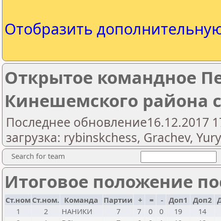
Отобразить дополнительну
Открытое командное П
Кинешемского района 
Последнее обновление16.12.2017 1
загрузка: rybinskchess, Grachev, Yury
Search for team
Итоговое положение пос
Ст.ном
Ст.ном.
Команда
Партии
+
=
-
Доп1
Доп2
Д
1
2
НАНИКИ
7
7
0
0
19
14