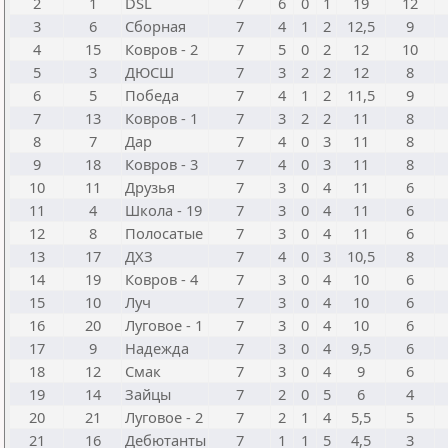
2
1
DSL
7
6
0
1
19
12
3
6
Сборная
7
4
1
2
12,5
9
4
15
Ковров - 2
7
5
0
2
12
10
5
3
ДЮСШ
7
3
2
2
12
8
6
5
Победа
7
4
1
2
11,5
9
7
13
Ковров - 1
7
3
2
2
11
8
8
7
Дар
7
4
0
3
11
8
9
18
Ковров - 3
7
4
0
3
11
8
10
11
Друзья
7
3
0
4
11
6
11
4
Школа - 19
7
3
0
4
11
6
12
8
Полосатые
7
3
0
4
11
6
13
17
ДХЗ
7
4
0
3
10,5
8
14
19
Ковров - 4
7
3
0
4
10
6
15
10
Луч
7
3
0
4
10
6
16
20
Луговое - 1
7
3
0
4
10
6
17
9
Надежда
7
3
0
4
9,5
6
18
12
Смак
7
3
0
4
9
6
19
14
Зайцы
7
2
0
5
6
4
20
21
Луговое - 2
7
2
1
4
5,5
5
21
16
Дебютанты
7
1
1
5
4,5
3