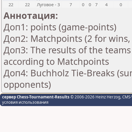
22
22
Луговое - 3
7
0
0
7
4
0
Аннотация:
Доп1: points (game-points)
Доп2: Matchpoints (2 for wins, 
Доп3: The results of the teams
according to Matchpoints
Доп4: Buchholz Tie-Breaks (su
opponents)
сервер Chess-Tournament-Results
© 2006-2026 Heinz Herzog
, CMS-
условия использования