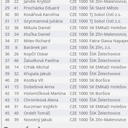
28
22
Jandík Kryštof
CZE
1000
ŠK Zlín-Malenovice, 
29
41
Procházka Eduard
CZE
1000
ŠK Staré Město
30
30
Kovářová Karolína
CZE
1000
TJ Sokol Ústí z.s.
31
17
Grycmanová Juliána
CZE
1000
TJ Sokol Ústí z.s.
32
36
Mikula Daniel
CZE
1000
SK EMKaD Holešov
33
24
Klučka Daniel
CZE
1000
ŠK Zlín-Malenovice, 
34
37
Mitev Richard
CZE
1000
Fatra-Slavia Napaje
35
8
Baránek Jan
CZE
1000
ŠK Zlín, z.s.
36
26
Kopčil Oskar
CZE
1000
ŠSK Želechovice
37
46
Žaludková Pavlína
CZE
1000
ŠSK Želechovice
38
14
Crhák Michal
CZE
1000
SK EMKaD Holešov
39
32
Křupala Jakub
CZE
1000
ŠSK Želechovice
40
28
Kostka Vít
CZE
1000
SK Boršice
41
15
Dobešová Anna
CZE
1000
SK EMKaD Holešov
42
19
Holomčíková Martina
CZE
1000
SK Boršice
43
13
Chromková Alena
CZE
1000
ŠSK Želechovice
44
31
Kuczman Vojtěch
CZE
1000
SK EMKaD Holešov
45
40
Ordelt Tomáš
CZE
1000
ŠSK Želechovice
46
39
Novotný Jakub
CZE
1000
ŠK Zlín-Malenovice