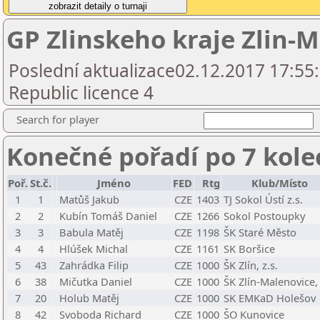
GP Zlinskeho kraje Zlin-
Poslední aktualizace02.12.2017 17:55
Republic licence 4
Search for player
Konečné pořadí po 7 kole
Poř.
St.č.
Jméno
FED
Rtg
Klub/Místo
1
1
Matůš Jakub
CZE
1403
TJ Sokol Ústí z.s.
2
2
Kubín Tomáš Daniel
CZE
1266
Sokol Postoupky
3
3
Babula Matěj
CZE
1198
ŠK Staré Město
4
4
Hlúšek Michal
CZE
1161
SK Boršice
5
43
Zahrádka Filip
CZE
1000
ŠK Zlín, z.s.
6
38
Mičutka Daniel
CZE
1000
ŠK Zlín-Malenovice, 
7
20
Holub Matěj
CZE
1000
SK EMKaD Holešov
8
42
Svoboda Richard
CZE
1000
ŠO Kunovice