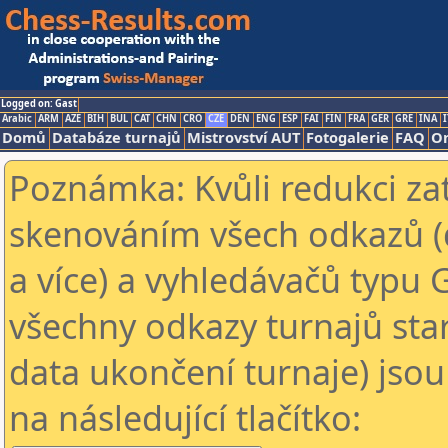
Logged on: Gast
Arabic
ARM
AZE
BIH
BUL
CAT
CHN
CRO
CZE
DEN
ENG
ESP
FAI
FIN
FRA
GER
GRE
INA
I
Domů
Databáze turnajů
Mistrovství AUT
Fotogalerie
FAQ
On
Poznámka: Kvůli redukci za
skenováním všech odkazů (
a více) a vyhledávačů typu 
všechny odkazy turnajů star
data ukončení turnaje) jsou
na následující tlačítko: