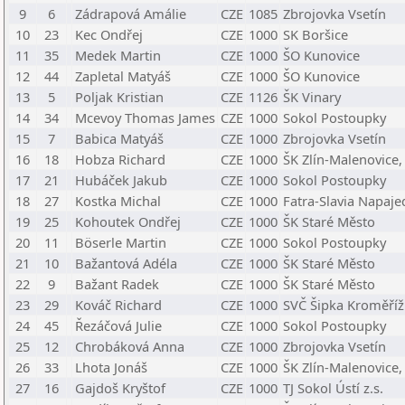
9
6
Zádrapová Amálie
CZE
1085
Zbrojovka Vsetín
10
23
Kec Ondřej
CZE
1000
SK Boršice
11
35
Medek Martin
CZE
1000
ŠO Kunovice
12
44
Zapletal Matyáš
CZE
1000
ŠO Kunovice
13
5
Poljak Kristian
CZE
1126
ŠK Vinary
14
34
Mcevoy Thomas James
CZE
1000
Sokol Postoupky
15
7
Babica Matyáš
CZE
1000
Zbrojovka Vsetín
16
18
Hobza Richard
CZE
1000
ŠK Zlín-Malenovice, 
17
21
Hubáček Jakub
CZE
1000
Sokol Postoupky
18
27
Kostka Michal
CZE
1000
Fatra-Slavia Napaje
19
25
Kohoutek Ondřej
CZE
1000
ŠK Staré Město
20
11
Böserle Martin
CZE
1000
Sokol Postoupky
21
10
Bažantová Adéla
CZE
1000
ŠK Staré Město
22
9
Bažant Radek
CZE
1000
ŠK Staré Město
23
29
Kováč Richard
CZE
1000
SVČ Šipka Kroměříž
24
45
Řezáčová Julie
CZE
1000
Sokol Postoupky
25
12
Chrobáková Anna
CZE
1000
Zbrojovka Vsetín
26
33
Lhota Jonáš
CZE
1000
ŠK Zlín-Malenovice, 
27
16
Gajdoš Kryštof
CZE
1000
TJ Sokol Ústí z.s.