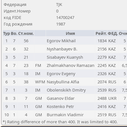
Федерация
TJK
Идент.Номер
0
код FIDE
14700247
Год рождения
1987
Тур
Bo.
Ст.ном.
Имя
Рейт.
ФЕД.
Оч
1
7
56
Egorov Mikhail
1834
KAZ
5
2
6
32
Nyshanbayev B.
2156
KAZ
5
3
5
21
Sisabayev Kuanysh
2279
KAZ
7
4
7
23
FM
Zhalmakhanov Ramazan
2245
KAZ
6,
5
3
18
IM
Egorov Evgeny
2326
KAZ
5
6
5
38
WFM
Nasybullina Alfia
2074
RUS
6
7
1
3
IM
Obolenskikh Dmitry
2539
RUS
7,
8
3
7
GM
Gasanov Eldar
2488
UKR
7
9
1
11
GM
Kostenko Petr
2416
KAZ
7
10
1
4
GM
Burmakin Vladimir
2519
RUS
7,
*) Rating difference of more than 400. It was limited to 400.