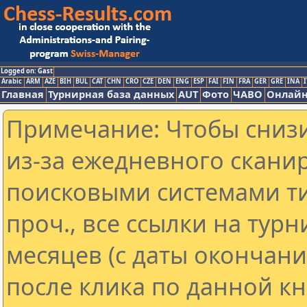
Logged on: Gast
Arabic
ARM
AZE
BIH
BUL
CAT
CHN
CRO
CZE
DEN
ENG
ESP
FAI
FIN
FRA
GER
GRE
INA
I
Главная
Турнирная база данных
AUT
Фото
ЧАВО
Онлайн
Примечание: Чтобы снизи
из-за ежедневного скани
поисковыми системами ти
проч., все ссылки на тур
месяцев (с даты окончан
после клика по данной кн