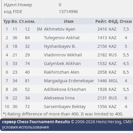
Идент.Номер
0
код FIDE
13714996
Тур
Bo.
Ст.ном.
Имя
Рейт.
ФЕД.
Очки
1
11
12
IM
Akhmetov Ayan
2416
KAZ
7,5
2
36
84
Tulegenov Askhat
1413
KAZ
4
3
18
32
Nyshanbayev B.
2156
KAZ
5
4
21
29
Vladimirov Mikhail
2182
RUS
5,5
5
33
74
Galymbek Alikhan
1532
KAZ
4,5
6
23
40
Rakhimzhan Alen
2058
KAZ
6,5
7
34
81
Margadgua Erdenebayar
1446
MGL
4
8
26
52
Adilbekova Erkezhan
1928
KAZ
5,5
9
22
34
Alekseeva Irina
2131
RUS
6
10
30
72
Sarsembayev Bektay
1556
KAZ
4
*) Rating difference of more than 400. It was limited to 400.
сервер Chess-Tournament-Results
© 2006-2026 Heinz Herzog
, CMS-
условия использования