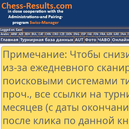
Logged on: Gast
Arabic
ARM
AZE
BIH
BUL
CAT
CHN
CRO
CZE
DEN
ENG
ESP
FAI
FIN
FRA
GER
GRE
INA
I
Главная
Турнирная база данных
AUT
Фото
ЧАВО
Онлайн
Примечание: Чтобы снизи
из-за ежедневного скани
поисковыми системами ти
проч., все ссылки на тур
месяцев (с даты окончан
после клика по данной кн