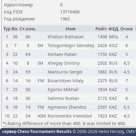
Идент.Номер
0
код FIDE
13716468
Год рождения
1962
Тур
Bo.
Ст.ном.
Имя
Рейт.
ФЕД.
Очки
1
36
86
Khaliun Batnasan
1408
MGL
4
2
7
9
IM
Tologontegin Semetey
2426
KGZ
6
3
22
64
Kertaev Natan
1732
KAZ
5
4
10
6
IM
Khegay Dmitriy
2502
RUS
6,5
5
24
55
Mansurov Sergei
1882
RUS
4,5
6
14
16
FM
Boiarintsev Vitaly
2375
RUS
7
7
25
56
Egorov Mikhail
1834
KAZ
5
8
18
30
Salimov Ruslan
2172
KAZ
6
9
16
14
FM
Agmanov Zhandos
2397
KAZ
6,5
10
22
54
AIM
Kononenko Vsevolod
1923
KAZ
4,5
*) Rating difference of more than 400. It was limited to 400.
сервер Chess-Tournament-Results
© 2006-2026 Heinz Herzog
, CMS-