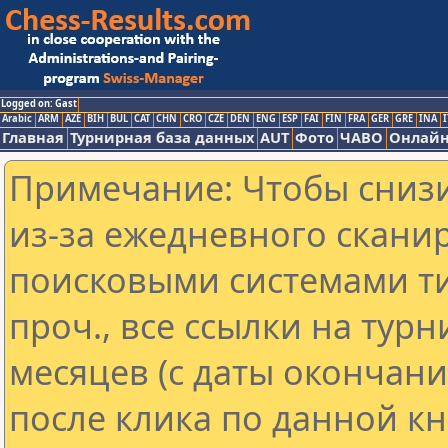
Logged on: Gast
Arabic
ARM
AZE
BIH
BUL
CAT
CHN
CRO
CZE
DEN
ENG
ESP
FAI
FIN
FRA
GER
GRE
INA
I
Главная
Турнирная база данных
AUT
Фото
ЧАВО
Онлайн
Примечание: Чтобы снизи
из-за ежедневного скани
поисковыми системами ти
проч., все ссылки на тур
месяцев (с даты окончан
после клика по данной кн