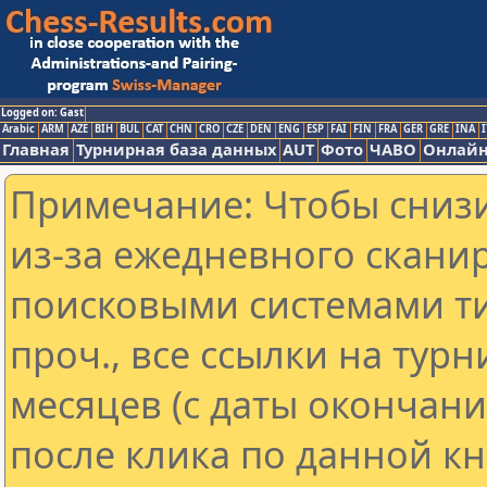
Logged on: Gast
Arabic
ARM
AZE
BIH
BUL
CAT
CHN
CRO
CZE
DEN
ENG
ESP
FAI
FIN
FRA
GER
GRE
INA
I
Главная
Турнирная база данных
AUT
Фото
ЧАВО
Онлайн
Примечание: Чтобы снизи
из-за ежедневного скани
поисковыми системами ти
проч., все ссылки на тур
месяцев (с даты окончан
после клика по данной кн