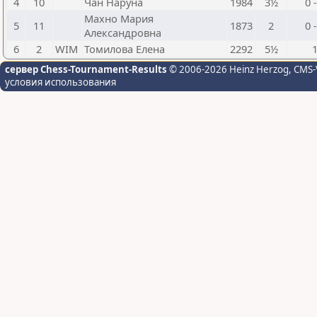
4
10
Чан Наруна
1984
3½
0 
Махно Мария
5
11
1873
2
0 
Александровна
6
2
WIM
Томилова Елена
2292
5½
сервер Chess-Tournament-Results
© 2006-2026 Heinz Herzog
, CMS-
условия использования