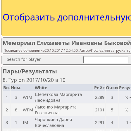
Отобразить дополнительну
Мемориал Елизаветы Ивановны Быковой
Последнее обновление20.10.2017 12:54:50, Автор/Последняя загрузка: rybi
Search for player
Пары/Результаты
8. Тур on 2017/10/20 в 10
Bo.
Ном.
White
Рейт
Очки
Резу
Щепеткова Маргарита
1
3
WIM
2289
3
½ 
Леонидовна
Лысенко Маргарита
2
8
WFM
2101
5
½ 
Евгеньевна
Чарочкина Дарья
3
1
IM
2291
4
1 
Вячеславовна