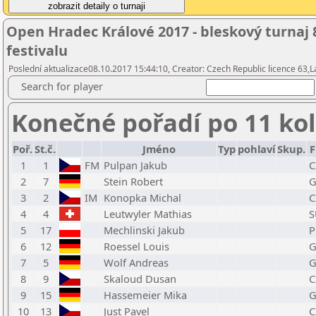
Open Hradec Králové 2017 - bleskový turnaj
festivalu
Poslední aktualizace08.10.2017 15:44:10, Creator: Czech Republic licence 63,L
Search for player
Konečné pořadí po 11 ko
Poř.
St.č.
Jméno
Typ
pohlaví
Skup.
F
1
1
FM
Pulpan Jakub
C
2
7
Stein Robert
G
3
2
IM
Konopka Michal
C
4
4
Leutwyler Mathias
S
5
17
Mechlinski Jakub
P
6
12
Roessel Louis
G
7
5
Wolf Andreas
G
8
9
Skaloud Dusan
C
9
15
Hassemeier Mika
G
10
13
Just Pavel
C