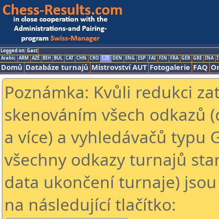
Logged on: Gast
Arabic
ARM
AZE
BIH
BUL
CAT
CHN
CRO
CZE
DEN
ENG
ESP
FAI
FIN
FRA
GER
GRE
INA
I
Domů
Databáze turnajů
Mistrovství AUT
Fotogalerie
FAQ
On
Poznámka: Kvůli redukci za
skenováním všech odkazů (
a více) a vyhledávačů typu 
všechny odkazy turnajů star
data ukončení turnaje) jsou
na následující tlačítko: