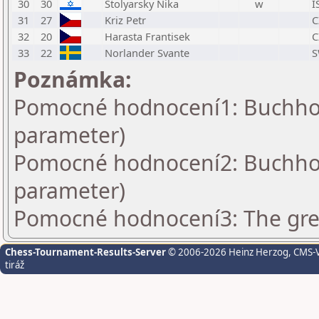
30
30
Stolyarsky Nika
w
I
31
27
Kriz Petr
C
32
20
Harasta Frantisek
C
33
22
Norlander Svante
S
Poznámka:
Pomocné hodnocení1: Buchholz
parameter)
Pomocné hodnocení2: Buchholz
parameter)
Pomocné hodnocení3: The grea
Chess-Tournament-Results-Server
© 2006-2026 Heinz Herzog
, CMS-
tiráž