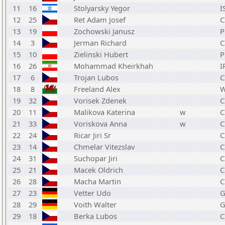
11
16
Stolyarsky Yegor
I
12
25
Ret Adam Josef
C
13
19
Zochowski Janusz
P
14
3
Jerman Richard
C
15
10
Zielinski Hubert
P
16
26
Mohammad Kheirkhah
I
17
6
Trojan Lubos
C
18
8
Freeland Alex
W
19
32
Vorisek Zdenek
C
20
11
Malikova Katerina
w
C
21
33
Voriskova Anna
w
C
22
24
Ricar Jiri Sr
C
23
14
Chmelar Vitezslav
C
24
31
Suchopar Jiri
C
25
21
Macek Oldrich
C
26
28
Macha Martin
C
27
23
Vetter Udo
G
28
29
Voith Walter
G
29
18
Berka Lubos
C