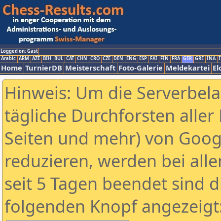
Logged on: Gast
Arabic
ARM
AZE
BIH
BUL
CAT
CHN
CRO
CZE
DEN
ENG
ESP
FAI
FIN
FRA
GER
GRE
INA
I
Home
TurnierDB
Meisterschaft
Foto-Galerie
Meldekartei
El
Hinweis: Um die Serverbel
tägliche Durchforsten aller 
Seiten und mehr) von Goog
reduzieren, werden bei alle
seit 5 Tagen beendet sind d
folgenden Knopf angezeigt