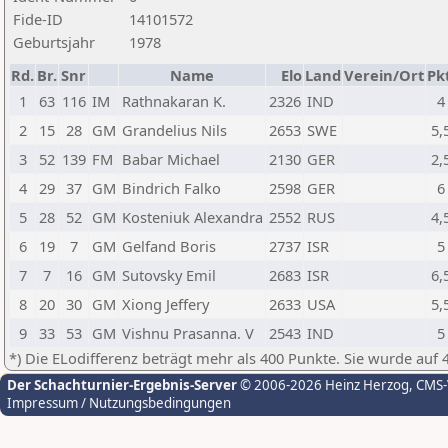
Fide-ID
14101572
Geburtsjahr
1978
Rd.
Br.
Snr
Name
Elo
Land
Verein/Ort
Pkt
1
63
116
IM
Rathnakaran K.
2326
IND
4
2
15
28
GM
Grandelius Nils
2653
SWE
5,
3
52
139
FM
Babar Michael
2130
GER
2,
4
29
37
GM
Bindrich Falko
2598
GER
6
5
28
52
GM
Kosteniuk Alexandra
2552
RUS
4,
6
19
7
GM
Gelfand Boris
2737
ISR
5
7
7
16
GM
Sutovsky Emil
2683
ISR
6,
8
20
30
GM
Xiong Jeffery
2633
USA
5,
9
33
53
GM
Vishnu Prasanna. V
2543
IND
5
*) Die ELodifferenz beträgt mehr als 400 Punkte. Sie wurde auf 
Der Schachturnier-Ergebnis-Server
© 2006-2026 Heinz Herzog
, CMS
Impressum / Nutzungsbedingungen