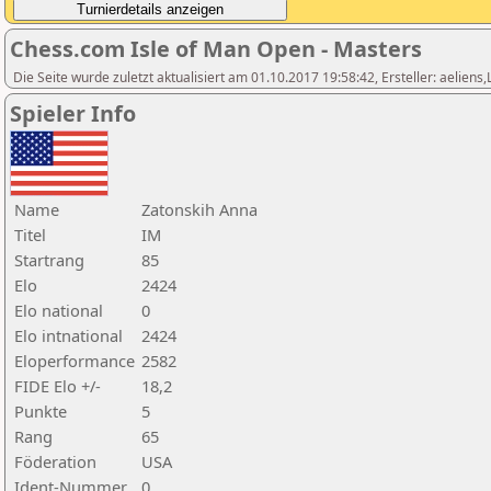
Chess.com Isle of Man Open - Masters
Die Seite wurde zuletzt aktualisiert am 01.10.2017 19:58:42, Ersteller: aeliens
Spieler Info
Name
Zatonskih Anna
Titel
IM
Startrang
85
Elo
2424
Elo national
0
Elo intnational
2424
Eloperformance
2582
FIDE Elo +/-
18,2
Punkte
5
Rang
65
Föderation
USA
Ident-Nummer
0