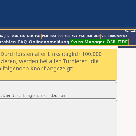
Servert
TA
JPN
MKD
LTU
NED
POL
POR
ROU
RUS
SRB
SVK
SWE
TUR
UKR
VIE
FontSize:11pt
ozahlen
FAQ
Onlineanmeldung
Swiss-Manager
ÖSB
FIDE
urchforsten aller Links (täglich 100.000
ieren, werden bei allen Turnieren, die
ch folgenden Knopf angezeigt:
,Letzter Upload: englishchessfederation