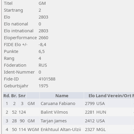
Titel
GM
Startrang
2
Elo
2803
Elo national
0
Elo intnational
2803
Eloperformance
2660
FIDE Elo +/-
-8,4
Punkte
6,5
Rang
4
Föderation
RUS
Ident-Nummer
0
Fide-ID
4101588
Geburtsjahr
1975
Rd.
Br.
Snr
Name
Elo
Land
Verein/Ort
1
2
3
GM
Caruana Fabiano
2799
USA
2
52
124
Balint Vilmos
2281
HUN
3
28
90
GM
Tarjan James
2412
USA
4
50
114
WGM
Enkhtuul Altan-Ulzii
2327
MGL