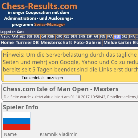
Logged on: Gast
Arabic
ARM
AZE
BIH
BUL
CAT
CHN
CRO
CZE
DEN
ENG
ESP
FAI
FIN
FRA
GER
GRE
INA
I
Home
TurnierDB
Meisterschaft
Foto-Galerie
Meldekartei
El
Hinweis: Um die Serverbelastung durch das tägliche D
Seiten und mehr) von Google, Yahoo und Co zu reduz
bereits seit 5 Tagen beendet sind die Links erst dur
Chess.com Isle of Man Open - Masters
Die Seite wurde zuletzt aktualisiert am 01.10.2017 19:58:42, Ersteller: aeliens
Spieler Info
Name
Kramnik Vladimir